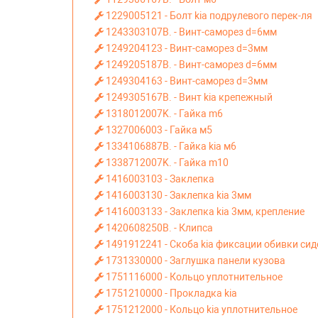
1229005121 - Болт kia подрулевого перек-ля
1243303107B. - Винт-саморез d=6мм
1249204123 - Винт-саморез d=3мм
1249205187B. - Винт-саморез d=6мм
1249304163 - Винт-саморез d=3мм
1249305167B. - Винт kia крепежный
1318012007K. - Гайка m6
1327006003 - Гайка м5
1334106887B. - Гайка kia м6
1338712007K. - Гайка m10
1416003103 - Заклепка
1416003130 - Заклепка kia 3мм
1416003133 - Заклепка kia 3мм, крепление
1420608250B. - Клипса
1491912241 - Скоба kia фиксации обивки си
1731330000 - Заглушка панели кузова
1751116000 - Кольцо уплотнительное
1751210000 - Прокладка kia
1751212000 - Кольцо kia уплотнительное