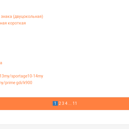
 знака (двуцокольная)
ьная короткая
ia
-13my/sportage10-14my
y/prime gdi/k900
1
2
3
4
...
11