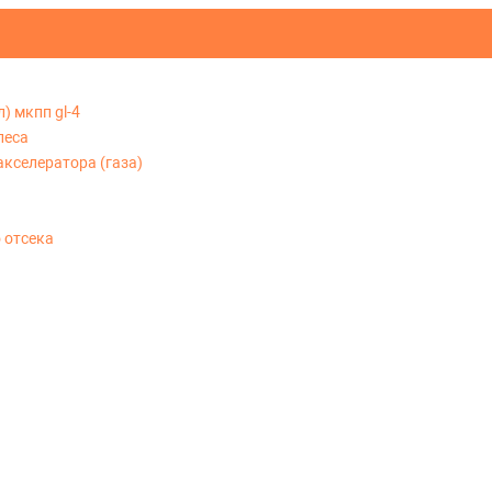
) мкпп gl-4
леса
акселератора (газа)
 отсека