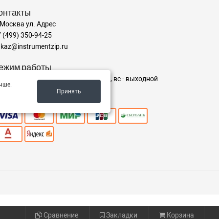
онтакты
 Москва ул. Адрес
 (499) 350-94-25
kaz@instrumentzip.ru
ежим работы
-пт с 9:00 до 18:00, сб 9:00 до 16:00, вс - выходной
чше.
Принять
ринимаем к оплате
Сравнение
Закладки
Корзина