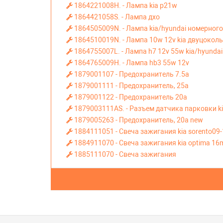
1864221008H. - Лампа kia p21w
1864421058S. - Лампа дхо
1864505009N. - Лампа kia/hyundai номерного
1864510019N. - Лампа 10w 12v kia двуцокол
1864755007L. - Лампа h7 12v 55w kia/hyundai
1864765009H. - Лампа hb3 55w 12v
1879001107 - Предохранитель 7.5а
1879001111 - Предохранитель, 25а
1879001122 - Предохранитель 20а
1879003111AS. - Разъем датчика парковки k
1879005263 - Предохранитель, 20а new
1884111051 - Свеча зажигания kia sorento09
1884911070 - Свеча зажигания kia optima 16m
1885111070 - Свеча зажигания