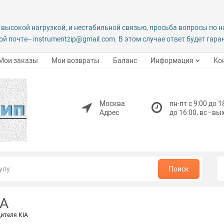
 высокой нагрузкой, и нестабильной связью, просьба вопросы по 
й почте-- instrumentzip@gmail.com. В этом случае ответ будет гар
Мои заказы
Мои возвраты
Баланс
Информация
Ко
Москва
пн-пт с 9:00 до 1
Адрес
до 16:00, вс - в
Поиск
IA
ителя KIA