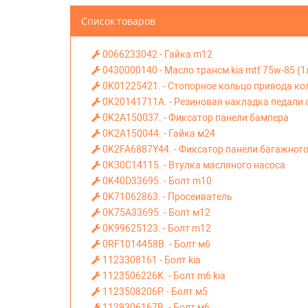
Список товаров
0066233042 - Гайка m12
0430000140 - Масло трансм kia mtf 75w-85 (1л
0K01225421. - Стопорное кольцо привода ко
0K20141711A. - Резиновая накладка педали 
0K2A150037. - Фиксатор панели бампера
0K2A150044. - Гайка м24
0K2FA6887Y44. - Фиксатор панели багажного
0K30C14115. - Втулка масляного насоса
0K40D33695. - Болт m10
0K71062863. - Просеиватель
0K75A33695. - Болт м12
0K99625123. - Болт m12
0RF1014458B. - Болт м6
1123308161 - Болт kia
1123506226K. - Болт m6 kia
1123508206P. - Болт м5
1129306167B. - Болт м6