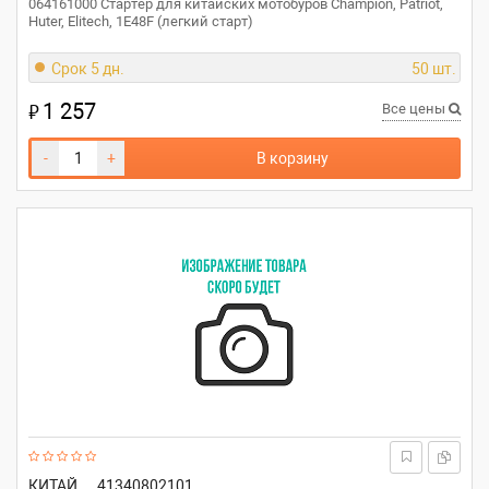
064161000 Стартер для китайских мотобуров Champion, Patriot,
Huter, Elitech, 1E48F (легкий старт)
Срок 5 дн.
50 шт.
1 257
₽
Все цены
-
+
В корзину
КИТАЙ
41340802101