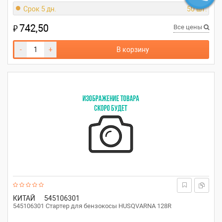
Срок 5 дн.
50 шт.
742,50
₽
Все цены
-
+
В корзину
КИТАЙ
545106301
545106301 Стартер для бензокосы HUSQVARNA 128R