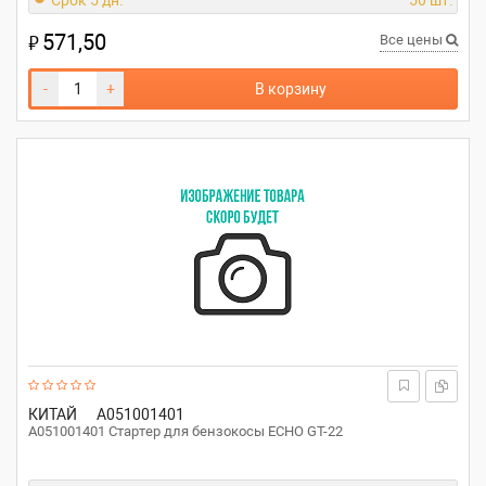
Срок 5 дн.
50 шт.
571,50
₽
Все цены
-
+
В корзину
КИТАЙ
A051001401
A051001401 Стартер для бензокосы ECHO GT-22