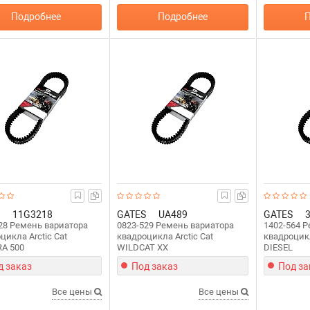
Подробнее
Подробнее
П
11G3218
GATES
UA489
GATES
28 Ремень вариатора
0823-529 Ремень вариатора
1402-564 
цикла Arctic Cat
квадроцикла Arctic Cat
квадроцикл
RA 500
WILDCAT XX
DIESEL
д заказ
Под заказ
Под за
Все цены
Все цены