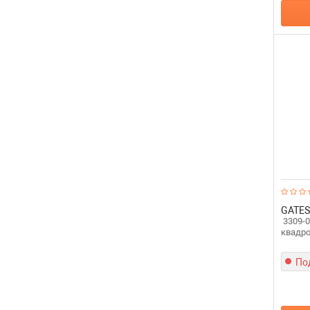
GATES
3309-0
квадро
По