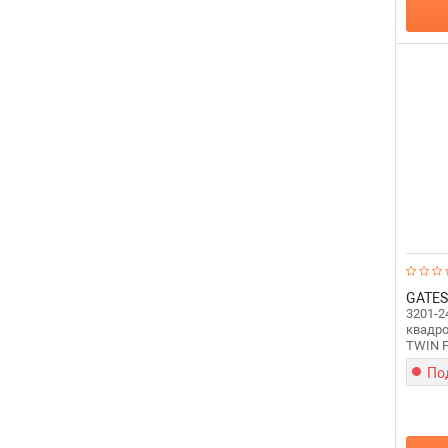
GATES
3201-2
квадро
TWIN F
По