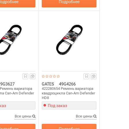
одробнее
Подробнее
29G3627
GATES
49G4266
 Ремень вариатора
422280654 Ремень вариатора
ла Can-Am Defender
квадроцикла Can-Am Defender
HD8
каз
Под заказ
Все цены
Все цены