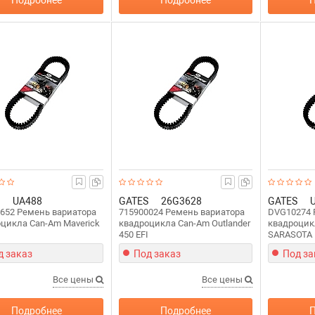
Подробнее
Подробнее
П
UA488
GATES
26G3628
GATES
652 Ремень вариатора
715900024 Ремень вариатора
DVG10274 
цикла Can-Am Maverick
квадроцикла Can-Am Outlander
квадроцик
450 EFI
SARASOTA 
д заказ
Под заказ
Под за
Все цены
Все цены
Подробнее
Подробнее
П