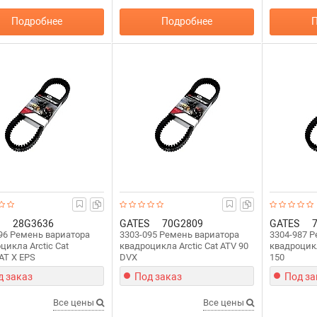
Подробнее
Подробнее
П
28G3636
GATES
70G2809
GATES
96 Ремень вариатора
3303-095 Ремень вариатора
3304-987 
цикла Arctic Cat
квадроцикла Arctic Cat ATV 90
квадроцикл
T X EPS
DVX
150
д заказ
Под заказ
Под за
Все цены
Все цены