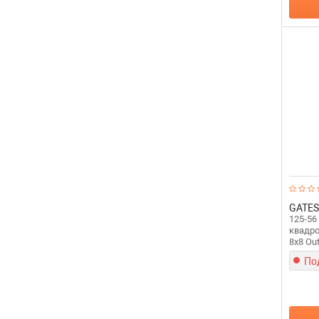
GATES
125-56
квадро
8x8 Outf
По