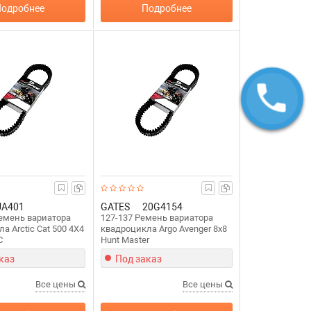
одробнее
Подробнее
UA401
GATES
20G4154
Ремень вариатора
127-137 Ремень вариатора
а Arctic Cat 500 4X4
квадроцикла Argo Avenger 8x8
C
Hunt Master
каз
Под заказ
Все цены
Все цены