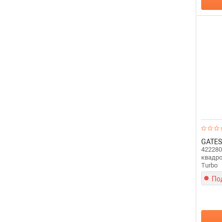
GATES
422280
квадро
Turbo
По