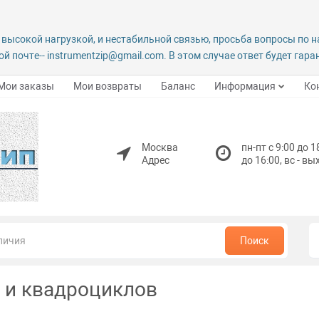
 высокой нагрузкой, и нестабильной связью, просьба вопросы по 
й почте-- instrumentzip@gmail.com. В этом случае ответ будет гар
Мои заказы
Мои возвраты
Баланс
Информация
Ко
Москва
пн-пт с 9:00 до 1
Адрес
до 16:00, вс - в
Поиск
 и квадроциклов