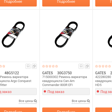
Подробнее
Подробнее
П
48G5122
GATES
30G3750
GATES
 Ремень вариатора
715000302 Ремень вариатора
422280280
цикла Argo Conquest
квадроцикла Can-Am
квадроцик
itter
Commander 800R EFI
HD5
д заказ
Под заказ
Под за
Все цены
Все цены