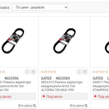
ровка
46G3596
GATES
46G3569
GATES
31 Ремень вариатора
0823-013 Ремень вариатора
654011 Ре
цикла Arctic Cat
квадроцикла Arctic Cat
квадроцикл
RA 700
ALTERRA 700 MUD PRO
STAMPEDE
д заказ
Под заказ
Под за
Все цены
Все цены