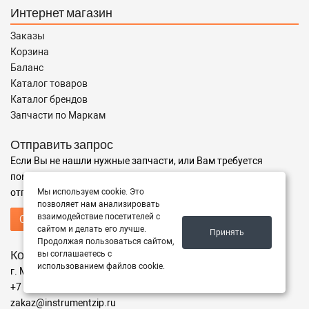
Интернет магазин
Заказы
Корзина
Баланс
Каталог товаров
Каталог брендов
Запчасти по Маркам
Отправить запрос
Если Вы не нашли нужные запчасти, или Вам требуется
помощь в подборе,
отправьте нам запрос - мы Вам поможем
Мы используем cookie. Это
позволяет нам анализировать
взаимодействие посетителей с
Отправить запрос продавцу
сайтом и делать его лучше.
Принять
Продолжая пользоваться сайтом,
Контакты
вы соглашаетесь с
использованием файлов cookie.
г. Москва ул. Адрес
+7 (499) 350-94-25
zakaz@instrumentzip.ru