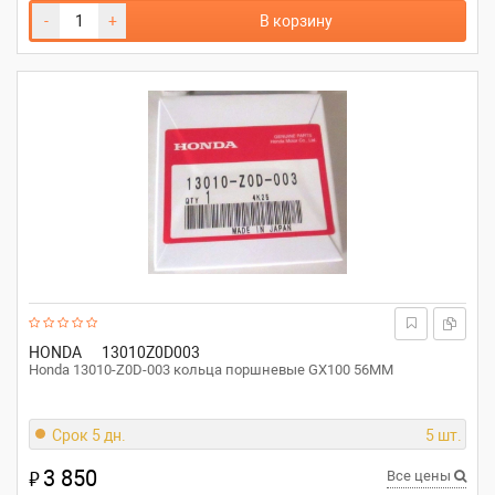
-
+
В корзину
HONDA
13010Z0D003
Honda 13010-Z0D-003 кольца поршневые GX100 56ММ
Срок 5 дн.
5 шт.
3 850
₽
Все цены