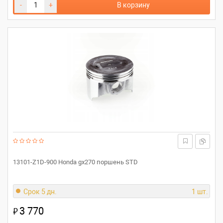
-
+
В корзину
13101-Z1D-900 Honda gx270 поршень STD
Срок 5 дн.
1 шт.
3 770
₽