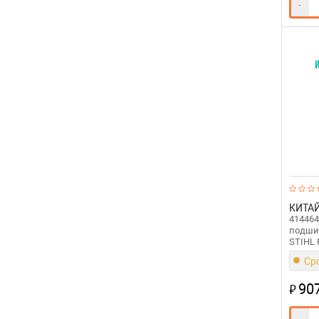
-
КИТА
414464
подши
STIHL 
Сро
907
₽