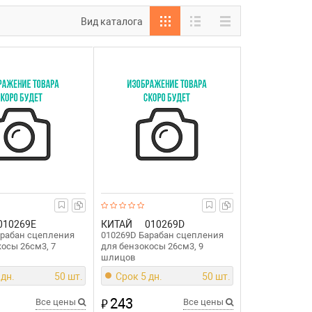
Вид каталога
010269E
КИТАЙ
010269D
арабан сцепления
010269D Барабан сцепления
косы 26см3, 7
для бензокосы 26см3, 9
шлицов
 дн.
50 шт.
Срок 5 дн.
50 шт.
243
₽
Все цены
Все цены