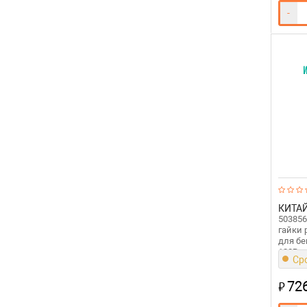
-
КИТА
503856
гайки 
для б
128R
Сро
72
₽