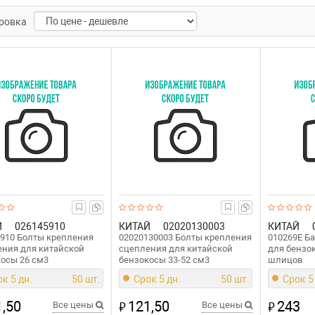
ровка
Й
026145910
КИТАЙ
02020130003
КИТАЙ
910 Болты крепления
02020130003 Болты крепления
010269E Б
ния для китайской
сцепления для китайской
для бензо
осы 26 см3
бензокосы 33-52 см3
шлицов
к 5 дн.
50 шт.
Срок 5 дн.
50 шт.
Срок 5
,50
121,50
243
₽
₽
Все цены
Все цены