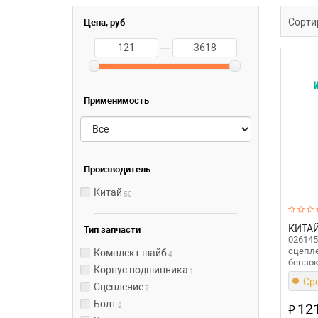
Сорти
Цена, руб
—
Применимость
Производитель
Китай
50
КИТА
Тип запчасти
026145
сцепле
Комплект шайб
4
бензок
Корпус подшипника
1
Сро
Сцепление
7
Болт
121
₽
2