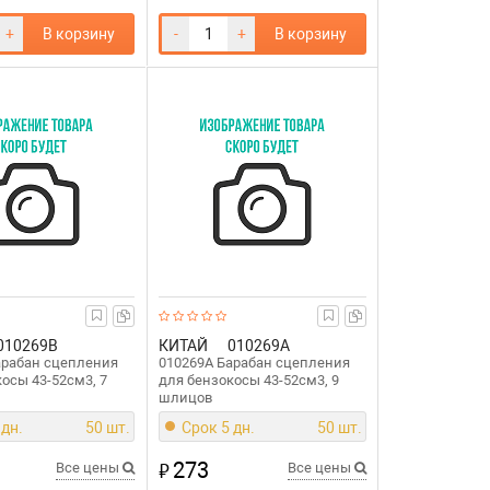
+
В корзину
-
+
В корзину
010269B
КИТАЙ
010269A
арабан сцепления
010269A Барабан сцепления
осы 43-52см3, 7
для бензокосы 43-52см3, 9
шлицов
 дн.
50 шт.
Срок 5 дн.
50 шт.
273
₽
Все цены
Все цены