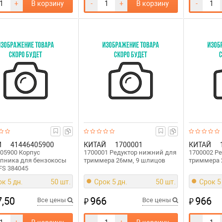
+
В корзину
-
+
В корзину
-
Й
41446405900
КИТАЙ
1700001
КИТАЙ
05900 Корпус
1700001 Редуктор нижний для
1700002 Р
пника для бензокосы
триммера 26мм, 9 шлицов
триммера 
FS 384045
к 5 дн.
50 шт.
Срок 5 дн.
50 шт.
Срок 5
,50
966
966
₽
₽
Все цены
Все цены