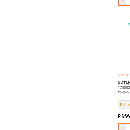
-
КИТА
170002
тримм
Сро
99
₽
-