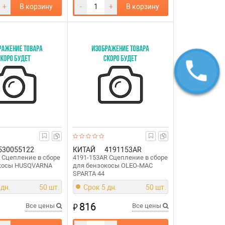
+
В корзину
-
+
В корзину
530055122
КИТАЙ
4191153AR
2 Сцепление в сборе
4191-153AR Сцепление в сборе
окосы HUSQVARNA
для бензокосы OLEO-MAC
SPARTA 44
 дн.
50 шт.
Срок 5 дн.
50 шт.
816
₽
Все цены
Все цены