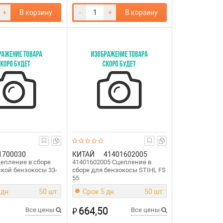
+
В корзину
-
+
В корзину
1700030
КИТАЙ
41401602005
цепление в сборе
41401602005 Сцепление в
ской бензокосы 33-
сборе для бензокосы STIHL FS
55
 дн.
50 шт.
Срок 5 дн.
50 шт.
664,50
₽
Все цены
Все цены