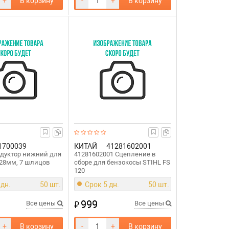
+
В корзину
-
+
В корзину
1700039
КИТАЙ
41281602001
едуктор нижний для
41281602001 Сцепление в
28мм, 7 шлицов
сборе для бензокосы STIHL FS
120
 дн.
50 шт.
Срок 5 дн.
50 шт.
999
₽
Все цены
Все цены
+
В корзину
-
+
В корзину