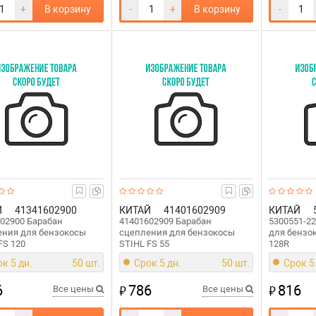
+
В корзину
-
+
В корзину
-
Й
41341602900
КИТАЙ
41401602909
КИТАЙ
02900 Барабан
41401602909 Барабан
5300551-2
ения для бензокосы
сцепления для бензокосы
для бенз
FS 120
STIHL FS 55
128R
к 5 дн.
50 шт.
Срок 5 дн.
50 шт.
Срок 5
6
786
816
₽
₽
Все цены
Все цены