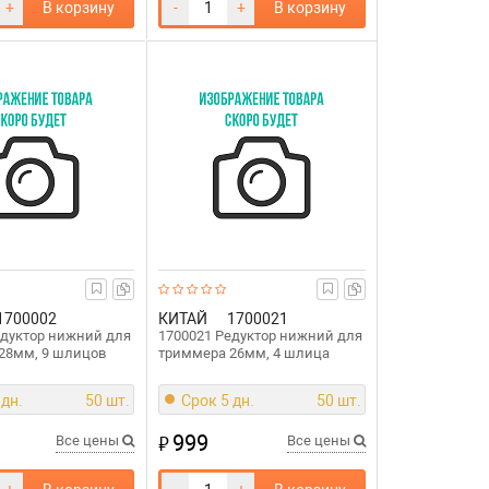
+
В корзину
-
+
В корзину
1700002
КИТАЙ
1700021
едуктор нижний для
1700021 Редуктор нижний для
28мм, 9 шлицов
триммера 26мм, 4 шлица
 дн.
50 шт.
Срок 5 дн.
50 шт.
999
₽
Все цены
Все цены