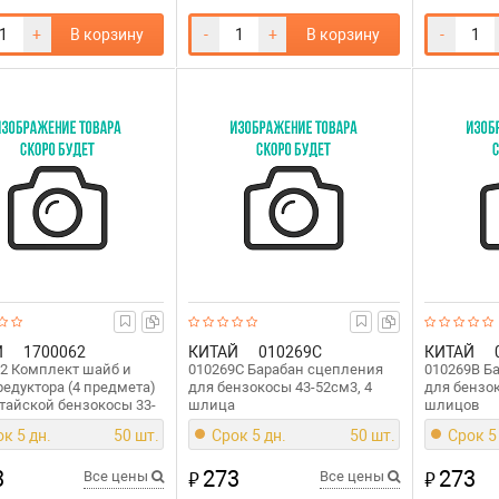
+
В корзину
-
+
В корзину
-
Й
1700062
КИТАЙ
010269C
КИТАЙ
2 Комплект шайб и
010269C Барабан сцепления
010269B Б
редуктора (4 предмета)
для бензокосы 43-52см3, 4
для бензок
тайской бензокосы 33-
шлица
шлицов
к 5 дн.
50 шт.
Срок 5 дн.
50 шт.
Срок 5
3
273
273
₽
₽
Все цены
Все цены