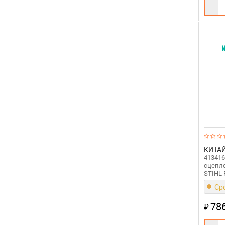
-
КИТА
413416
сцепл
STIHL 
Сро
78
₽