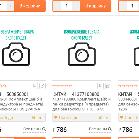
+
В корзину
-
+
В корзину
-
Й
503856301
КИТАЙ
41377103800
КИТАЙ
3-01 Комплект шайб и
41377103800 Комплект шайб и
580446601
редуктора (4 предмета)
гайки редуктора (4 предмета)
для бенз
ензокосы HUSQVARNA
для бензокосы STIHL FS 55
128R
к 5 дн.
50 шт.
Срок 5 дн.
50 шт.
Срок 5
6
786
786
₽
₽
Все цены
Все цены