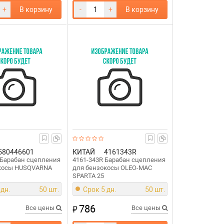
+
В корзину
-
+
В корзину
580446601
КИТАЙ
4161343R
 Барабан сцепления
4161-343R Барабан сцепления
окосы HUSQVARNA
для бензокосы OLEO-MAC
SPARTA 25
 дн.
50 шт.
Срок 5 дн.
50 шт.
786
₽
Все цены
Все цены