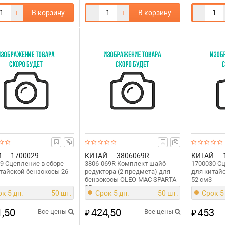
+
В корзину
-
+
В корзину
-
Й
1700029
КИТАЙ
3806069R
КИТАЙ
9 Сцепление в сборе
3806-069R Комплект шайб
1700030 С
тайской бензокосы 26
редуктора (2 предмета) для
для китай
бензокосы OLEO-MAC SPARTA
52 см3
25
к 5 дн.
50 шт.
Срок 5 дн.
50 шт.
Срок 5
,50
424,50
453
₽
₽
Все цены
Все цены