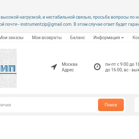
 высокой нагрузкой, и нестабильной связью, просьба вопросы по 
й почте-- instrumentzip@gmail.com. В этом случае ответ будет гар
Мои заказы
Мои возвраты
Баланс
Информация
Ко
Москва
пн-пт с 9:00 до 1
Адрес
до 16:00, вс - в
Поиск