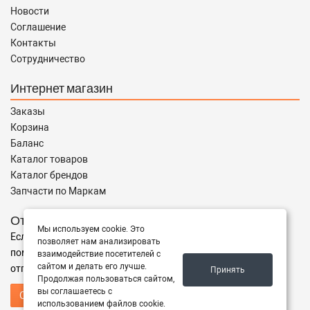
Новости
Соглашение
Контакты
Сотрудничество
Интернет магазин
Заказы
Корзина
Баланс
Каталог товаров
Каталог брендов
Запчасти по Маркам
Отправить запрос
Мы используем cookie. Это
Если Вы не нашли нужные запчасти, или Вам требуется
позволяет нам анализировать
помощь в подборе,
взаимодействие посетителей с
сайтом и делать его лучше.
отправьте нам запрос - мы Вам поможем
Принять
Продолжая пользоваться сайтом,
вы соглашаетесь с
Отправить запрос продавцу
использованием файлов cookie.