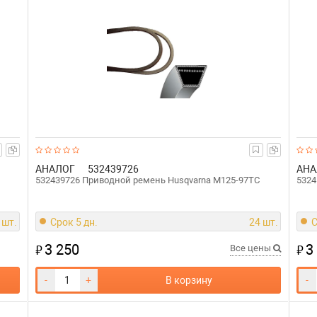
АНАЛОГ
532439726
АНА
532439726 Приводной ремень Husqvarna M125-97TC
5324
 шт.
Срок 5 дн.
24 шт.
С
3 250
3
₽
₽
Все цены
-
+
В корзину
-