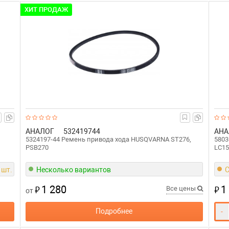
ХИТ ПРОДАЖ
АНАЛОГ
532419744
АНА
5324197-44 Ремень привода хода HUSQVARNA ST276,
5803
PSB270
LC1
 шт.
Несколько вариантов
С
1 280
1
₽
₽
Все цены
от
Подробнее
-