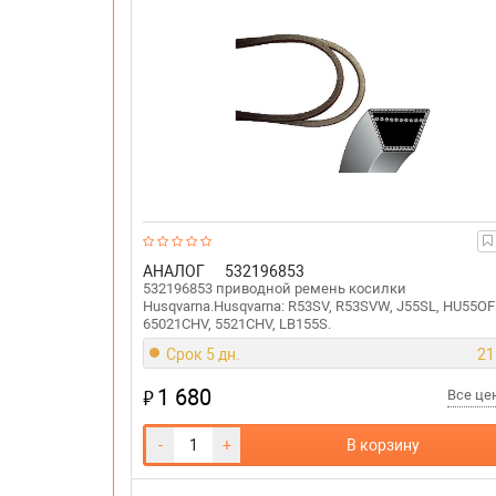
АНАЛОГ
532196853
532196853 приводной ремень косилки
Husqvarna.Husqvarna: R53SV, R53SVW, J55SL, HU55OF
65021CHV, 5521CHV, LB155S.
Срок 5 дн.
21
1 680
₽
Все ц
-
+
В корзину