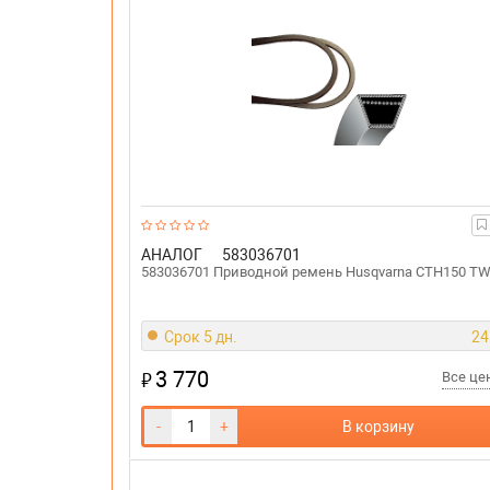
АНАЛОГ
583036701
583036701 Приводной ремень Husqvarna CTH150 T
Срок 5 дн.
24
3 770
₽
Все ц
-
+
В корзину