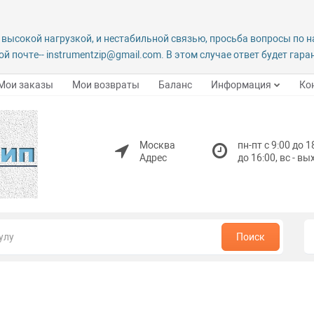
 высокой нагрузкой, и нестабильной связью, просьба вопросы по 
й почте-- instrumentzip@gmail.com. В этом случае ответ будет гар
Мои заказы
Мои возвраты
Баланс
Информация
Ко
Москва
пн-пт с 9:00 до 1
Адрес
до 16:00, вс - в
Поиск