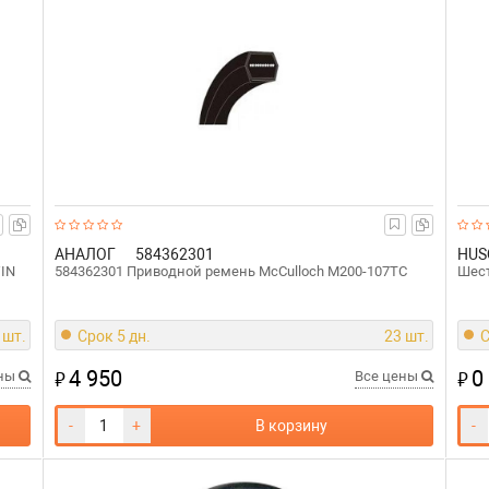
АНАЛОГ
584362301
HUS
WIN
584362301 Приводной ремень McCulloch M200-107TC
Шест
 шт.
Срок 5 дн.
23 шт.
С
4 950
0
₽
₽
ены
Все цены
-
+
В корзину
-