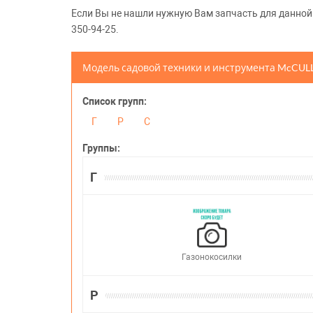
Если Вы не нашли нужную Вам запчасть для данной м
350-94-25.
Модель садовой техники и инструмента McCU
Список групп:
Г
Р
С
Группы:
Г
Газонокосилки
Р