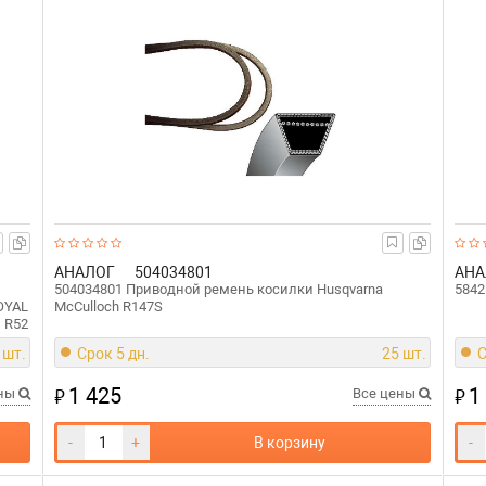
АНАЛОГ
504034801
АНА
504034801 Приводной ремень косилки Husqvarna
5842
ROYAL
McCulloch R147S
, R52
 шт.
Срок 5 дн.
25 шт.
С
1 425
1
₽
₽
ены
Все цены
-
+
В корзину
-