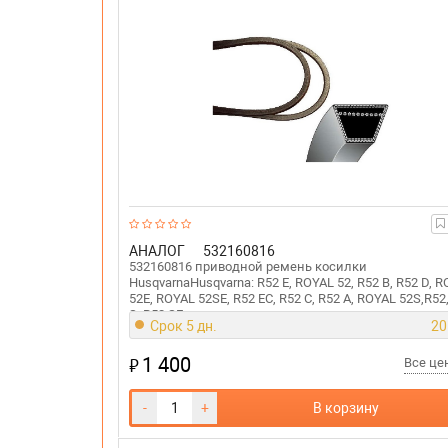
АНАЛОГ
532160816
532160816 приводной ремень косилки
HusqvarnaHusqvarna: R52 E, ROYAL 52, R52 B, R52 D, 
52E, ROYAL 52SE, R52 EC, R52 C, R52 A, ROYAL 52S,R52
S, R52 SE.
Срок 5 дн.
20
1 400
₽
Все ц
-
+
В корзину