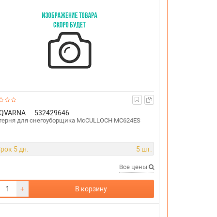
QVARNA
532429646
ерня для снегоуборщика McCULLOCH MC624ES
рок 5 дн.
5 шт.
Все цены
+
В корзину