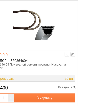
ЛОГ
580364604
646-04 Приводной ремень косилки Husqvarna
53S
рок 5 дн.
20 шт.
 400
Все цены
+
В корзину