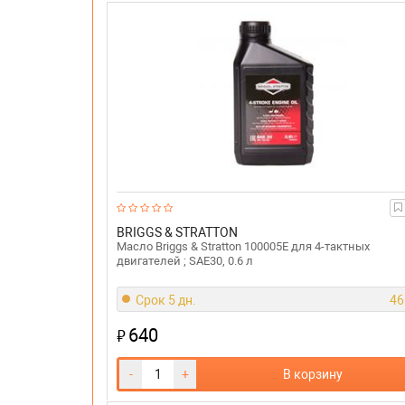
BRIGGS & STRATTON
Масло Briggs & Stratton 100005E для 4-тактных
двигателей ; SAE30, 0.6 л
Срок 5 дн.
46
640
₽
-
+
В корзину