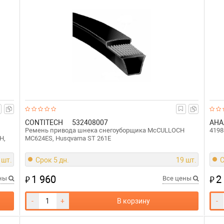
CONTITECH
532408007
АНА
Ремень привода шнека снегоуборщика McCULLOCH
4198
H,
MC624ES, Husqvarna ST 261E
 шт.
Срок 5 дн.
19 шт.
С
1 960
2
₽
₽
ены
Все цены
-
+
В корзину
-