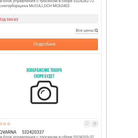
а-блок управления с тросиком в сборе 5324282-72
 снегоуборщика McCULLOCH MC624ES
од заказ
Все цены
Подробнее
QVARNA
532420337
а-блок управления с тросиком в сборе 5324203-37