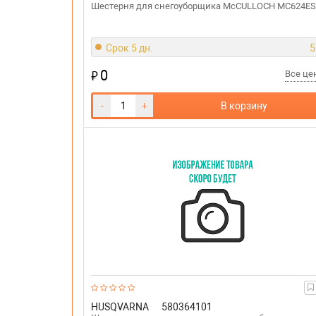
Шестерня для снегоуборщика McCULLOCH MC624ES
Срок 5 дн.
5
0
₽
Все ц
-
+
В корзину
HUSQVARNA
580364101