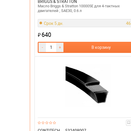
BRIGGS & STRATTON
Масло Briggs & Stratton 100005E для 4-тактных
двигателей ; SAE30, 0.6 л
Срок 5 дн.
46
640
₽
-
+
В корзину
CONTITECH
532408007