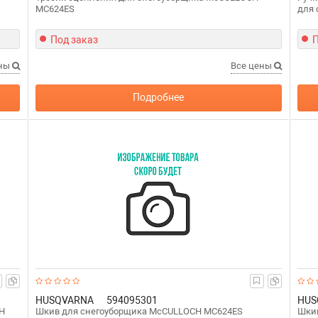
MC624ES
для
Под заказ
П
ены
Все цены
Подробнее
HUSQVARNA
594095301
HUS
H
Шкив для снегоуборщика McCULLOCH MC624ES
Шкив