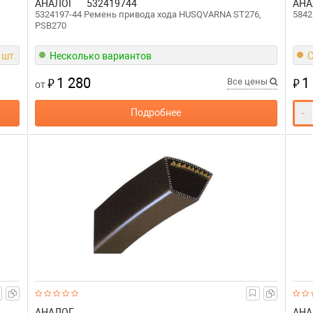
АНАЛОГ
532419744
АНА
5324197-44 Ремень привода хода HUSQVARNA ST276,
5842
PSB270
 шт.
Несколько вариантов
С
1 280
1
₽
₽
Все цены
от
Подробнее
-
АНАЛОГ
АНА