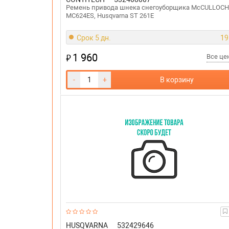
Ремень привода шнека снегоуборщика McCULLOCH
MC624ES, Husqvarna ST 261E
Срок 5 дн.
19
1 960
₽
Все ц
-
+
В корзину
HUSQVARNA
532429646