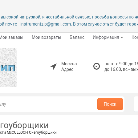
 высокой нагрузкой, и нестабильной связью, просьба вопросы по 
й почте-- instrumentzip@gmail.com. В этом случае ответ будет гар
Мои заказы
Мои возвраты
Баланс
Информация
Ко
Москва
пн-пт с 9:00 до 1
Адрес
до 16:00, вс - в
Поиск
егоуборщики
сти McCULLOCH Снегоуборщики