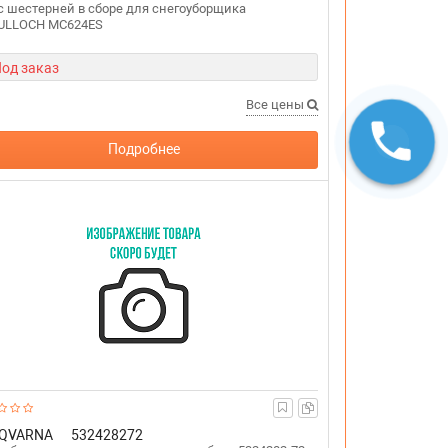
с шестерней в сборе для снегоуборщика
ULLOCH MC624ES
од заказ
Все цены
Подробнее
QVARNA
532428272