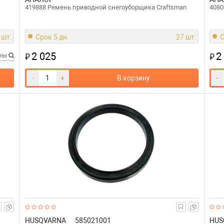
419888 Ремень приводной снегоуборщика Craftsman
4080
 шт.
Срок 5 дн.
27 шт.
С
2 025
2
₽
₽
ены
-
+
В корзину
-
HUSQVARNA
585021001
HUS