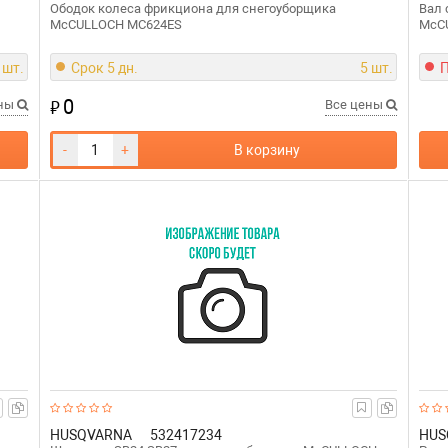
Ободок колеса фрикциона для снегоуборщика
Вал 
McCULLOCH MC624ES
McC
 шт.
Срок 5 дн.
5 шт.
П
0
₽
ены
Все цены
-
+
В корзину
HUSQVARNA
532417234
HUS