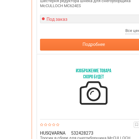
Шестерня редуктора шнека для снегоуборщика
McCULLOCH MC624ES
Под заказ
Все ц
Подробнее
HUSQVARNA
532428273
Тросик в сборе для снегоуборщика McCULLOCH