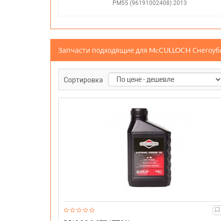
PM55 (96191002408) 2013
Запчасти подходящие для McCULLOCH Снегоу
Сортировка