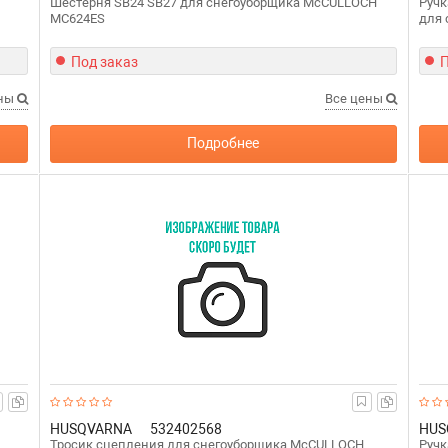
Шестерня SB24 SB27 для снегоуборщика McCULLOCH
Ручк
MC624ES
для
Под заказ
П
ены
Все цены
Подробнее
HUSQVARNA
532402568
HUS
Тросик сцепления для снегоуборщика McCULLOCH
Ручк