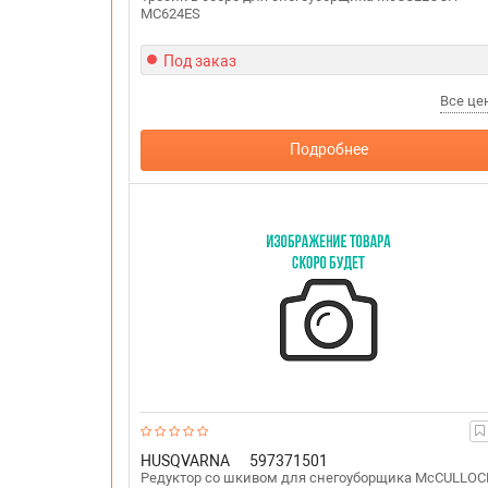
MC624ES
Под заказ
Все ц
Подробнее
HUSQVARNA
597371501
Редуктор со шкивом для снегоуборщика McCULLOC