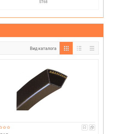
ST68
Вид каталога