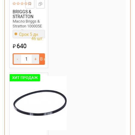
BRIGGS &
STRATTON
Масло Briggs &
Stratton 100005E
для 4-тактных
Срок 5 дн.
двигателей ;
46 шт.
SAE30, 0.6 л
640
₽
-
+
В корзину
ХИТ ПРОДАЖ