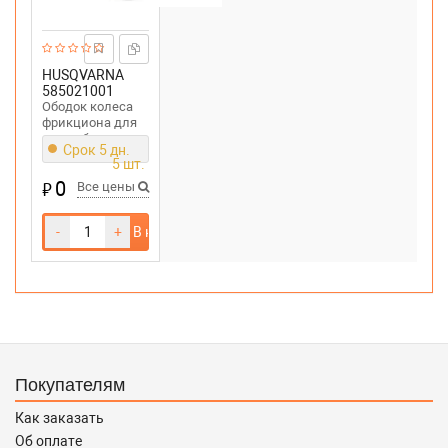
HUSQVARNA
585021001
Ободок колеса
фрикциона для
снегоуборщика
Срок 5 дн.
McCULLOCH
5 шт.
MC624ES
0
₽
Все цены
-
+
В корзину
Покупателям
Как заказать
Об оплате