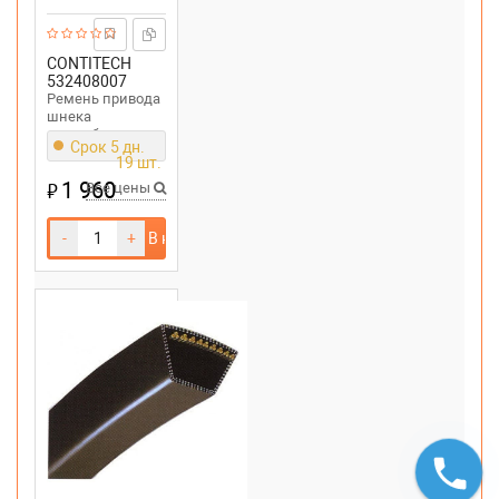
CONTITECH
532408007
Ремень привода
шнека
снегоуборщика
Срок 5 дн.
McCULLOCH
19 шт.
MC624ES,
1 960
₽
Husqvarna ST
Все цены
261E
-
+
В корзину