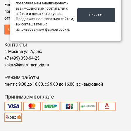
позволяет нам анализировать
Если Вы не нашли нужные запчасти, или Вам требуется
взаимодействие посетителей с
помощь в подборе,
сайтом и делать его лучше.
Принять
отправьте нам запрос - мы Вам поможем
Продолжая пользоваться сайтом,
вы соглашаетесь с
Отправить запрос продавцу
использованием файлов cookie.
Контакты
г. Москва ул. Адрес
+7 (499) 350-94-25
zakaz@instrumentzip.ru
Режим работы
пн-пт с 9:00 до 18:00, сб 9:00 до 16:00, вс - выходной
Принимаем к оплате