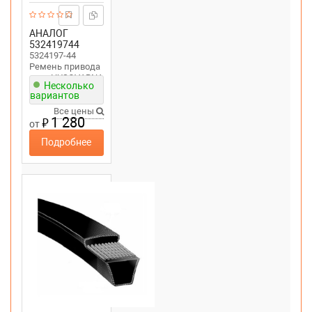
АНАЛОГ
532419744
5324197-44
Ремень привода
хода HUSQVARNA
Несколько
ST276, PSB270
вариантов
Все цены
1 280
₽
от
Подробнее