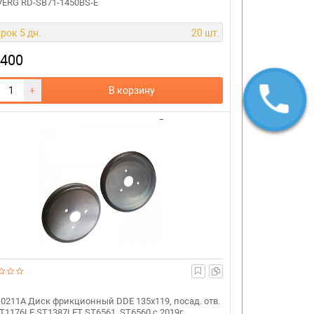
ERG RD-SB71-1450BS-E
рок 5 дн.
20 шт.
 400
+
В корзину
0211A Диск фрикционный DDE 135x119, посад. отв.
ST1176LE ST1387LET ST6561, ST6560 c 2019г