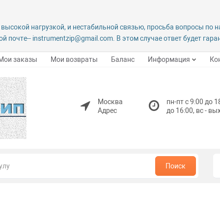
 высокой нагрузкой, и нестабильной связью, просьба вопросы по 
й почте-- instrumentzip@gmail.com. В этом случае ответ будет гар
Мои заказы
Мои возвраты
Баланс
Информация
Ко
Москва
пн-пт с 9:00 до 1
Адрес
до 16:00, вс - в
Поиск