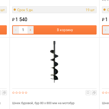
 шт.
Срок 5 дн.
19 шт.
С
1 540
1
₽
₽
-
+
В корзину
-
к
Шнек буровой, бур 80 х 800 мм на мотобур
Шнек