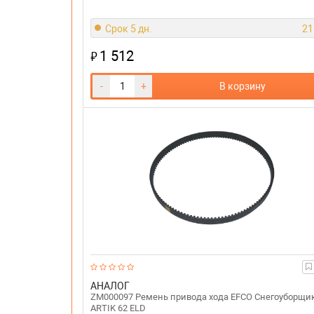
Срок 5 дн.
21
1 512
₽
-
+
В корзину
АНАЛОГ
ZM000097 Ремень привода хода EFCO Снегоуборщи
ARTIK 62 ELD