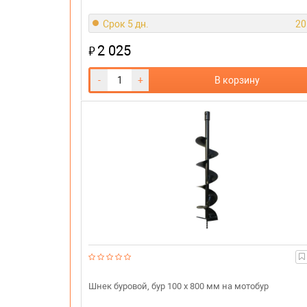
Срок 5 дн.
20
2 025
₽
-
+
В корзину
Шнек буровой, бур 100 х 800 мм на мотобур