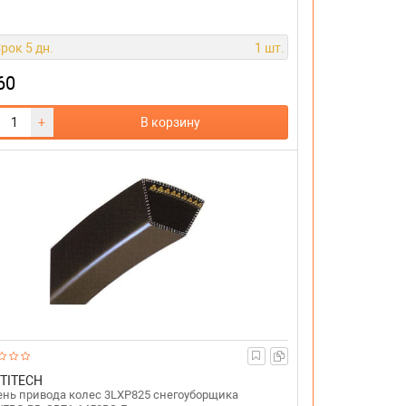
рок 5 дн.
1 шт.
60
+
В корзину
TITECH
нь привода колес 3LXP825 снегоуборщика