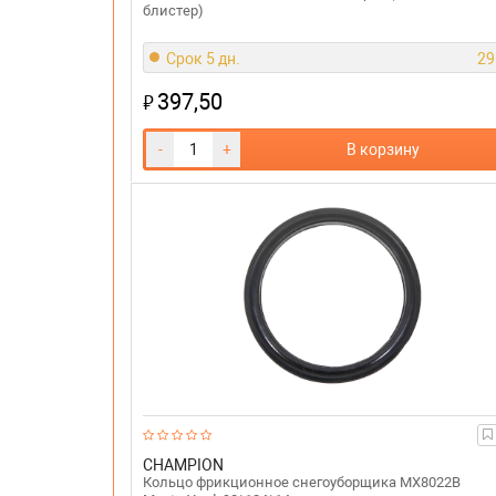
блистер)
Срок 5 дн.
29
397,50
₽
-
+
В корзину
CHAMPION
Кольцо фрикционное снегоуборщика MX8022B