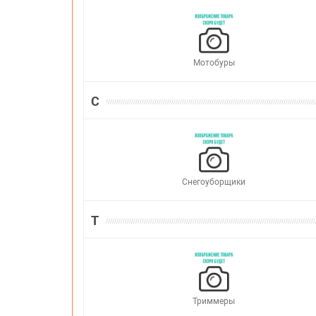
Мотобуры
С
Снегоуборщики
Т
Триммеры