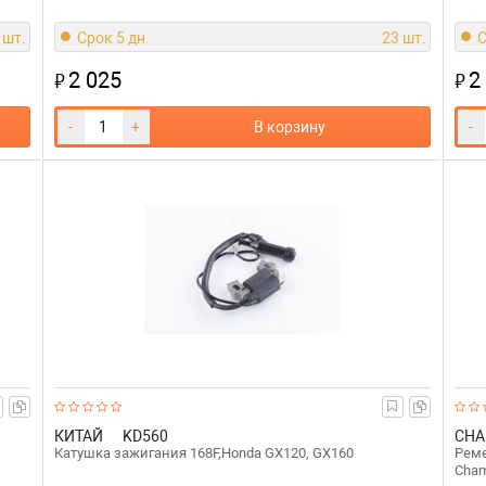
 шт.
Срок 5 дн.
23 шт.
С
2 025
2
₽
₽
-
+
В корзину
-
КИТАЙ
KD560
CHA
Катушка зажигания 168F,Honda GX120, GX160
Реме
Cham