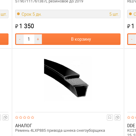
ST907111761387L резиновое до 2019
REDV
 шт.
Срок 5 дн.
5 шт.
С
1 350
1
₽
₽
-
+
В корзину
-
АНАЛОГ
DDE
Ремень 4LXP885 привода шнека снегоуборщика
KC21
25, 