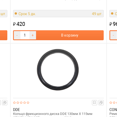
 шт.
Срок 5 дн.
49 шт.
С
420
9
₽
₽
-
+
В корзину
-
DDE
CON
Кольцо фрикционного диска DDE 130мм Х 115мм
Реме