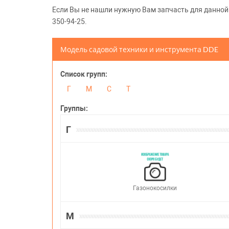
Если Вы не нашли нужную Вам запчасть для данной м
350-94-25.
Модель садовой техники и инструмента DDE
Список групп:
Г
М
С
Т
Группы:
Г
Газонокосилки
М