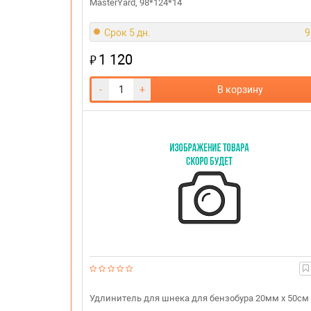
MasterYard, 98*124*14
Срок 5 дн.
9
1 120
₽
-
+
В корзину
Удлинитель для шнека для бензобура 20мм х 50см