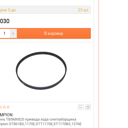
рок 5 дн.
23 шт.
 030
+
В корзину
MPION
нь TB5MX825 привода хода снегоуборщика
pion ST861BS,1170E,STT1170E,ST1170BS,1376Е