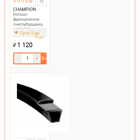
CHAMPION
Кольцо
фрикционное
снегоуборщика
MX8022B
Срок 5 дн.
MasterYard,
9 шт.
98*124*14
1 120
₽
-
+
В корзину