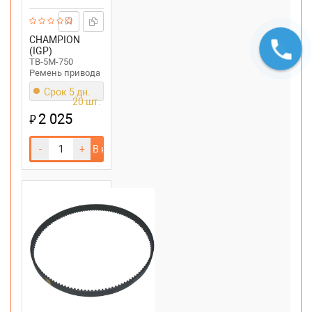
CHAMPION
(IGP)
TB-5M-750
Ремень привода
хода
Срок 5 дн.
снегоуборщика
20 шт.
CHAMPION
2 025
₽
ST656,ST762E
-
+
В корзину