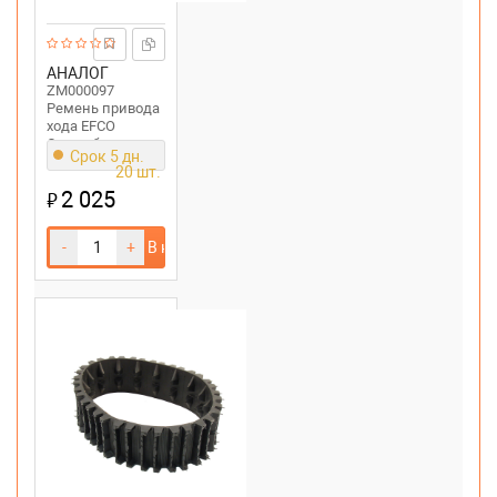
АНАЛОГ
ZM000097
Ремень привода
хода EFCO
Снегоуборщик
Срок 5 дн.
ARTIK 62 ELD
20 шт.
2 025
₽
-
+
В корзину