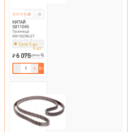
КИТАЙ
SX11045
Гусеница
MX18258LET
MasterYard
Срок 5 дн.
6 шт.
6 075
₽
Все цены
-
+
В корзину