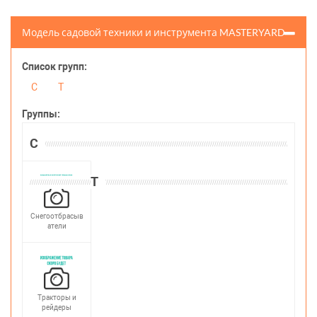
Модель садовой техники и инструмента MASTERYARD
Список групп:
С
Т
Группы:
С
Т
Снегоотбрасыв
атели
Тракторы и
рейдеры