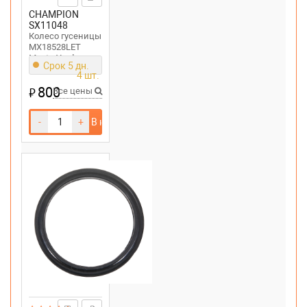
CHAMPION
SX11048
Колесо гусеницы
MX18528LET
MasterYard
Срок 5 дн.
4 шт.
800
₽
Все цены
-
+
В корзину