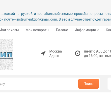
 высокой нагрузкой, и нестабильной связью, просьба вопросы по 
й почте-- instrumentzip@gmail.com. В этом случае ответ будет гар
Мои заказы
Мои возвраты
Баланс
Информация
Ко
Москва
пн-пт с 9:00 до 1
Адрес
до 16:00, вс - в
Поиск