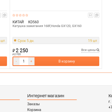
КИТАЙ
KD560
Катушка зажигания 168F,Honda GX120, GX160
 шт.
Срок 5 дн.
19 шт.
2 250
₽
Все цены
₽
2 700
-
+
В корзину
Интернет магазин
К
г.
Заказы
+7
Корзина