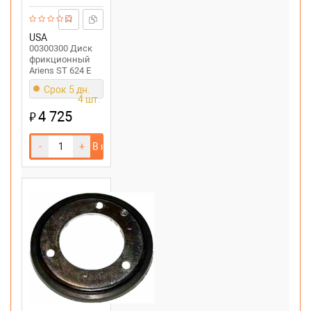
USA
00300300 Диск
фрикционный
Ariens ST 624 E
цена,наличие,
Срок 5 дн.
характеристики
4 шт.
4 725
₽
-
+
В корзину