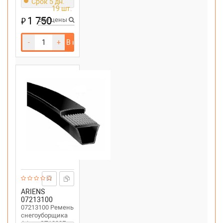
Срок 5 дн.
ST924, ST928
19 шт.
1 750
₽
Все цены
-
+
В корзину
ARIENS
07213100
07213100 Ремень
снегоуборщика