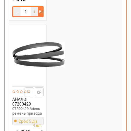
-
+
В корзину
АНАЛОГ
07200429
07200429 Ariens
ремень привода
шнека
Срок 5 дн.
снегоуборщика
4 шт.
ST11528DLE,ST11528DLET