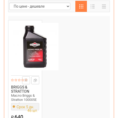
BRIGGS &
STRATTON
Масло Briggs &
Stratton 100005E
для 4-тактных
Срок 5 дн.
двигателей ;
46 шт.
SAE30, 0.6 л
640
₽