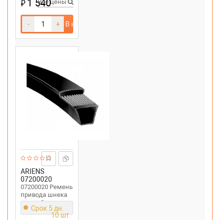
1 540
₽
Все цены
-
+
В корзину
ARIENS
07200020
07200020 Ремень
привoда шнека
снегоуборщика
Срок 5 дн.
Ariens
10 шт.