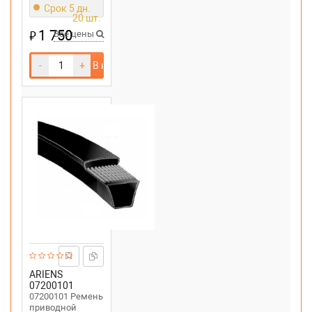
Ariens ST1232E,
Срок 5 дн.
ST1236, ST1236E,
20 шт.
ST1336LE
1 750
₽
Все цены
-
+
В корзину
ARIENS
07200101
07200101 Ремень
приводной