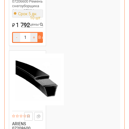
07206600 Ремень
снегоуборщика
Ariens ST924
Срок 5 дн.
10 шт.
1 792
₽
Все цены
-
+
В корзину
ARIENS
07208600