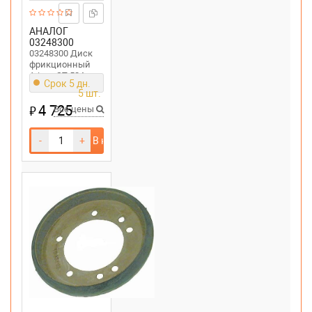
АНАЛОГ
03248300
03248300 Диск
фрикционный
Ariens ST 524
Срок 5 дн.
цена , описание,
5 шт.
характеристики
4 725
₽
Все цены
-
+
В корзину