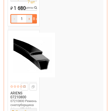
7 шт.
ST11528DLE
1 680
₽
Все цены
-
+
В корзину
ARIENS
07210800
07210800 Ремень
cнегоуборщика
Ariens ST1228,