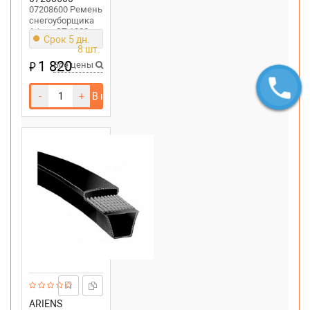
07208600 Ремень
снегоуборщика
Ariens ST 1028
Срок 5 дн.
DLE
8 шт.
1 820
₽
Все цены
-
+
В корзину
ARIENS