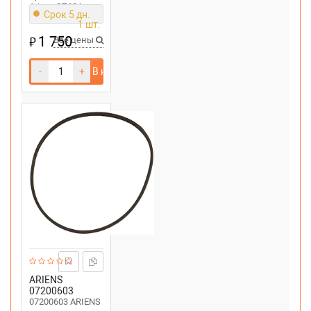
Ariens ST624
Срок 5 дн.
1 шт.
1 750
₽
Все цены
-
+
В корзину
ARIENS
07200603
07200603 ARIENS