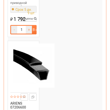
приводной
снегоуборщика
Срок 5 дн.
Ariens ST624
9 шт.
1 792
₽
Все цены
-
+
В корзину
ARIENS
07206600