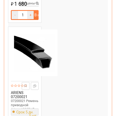
1 680
₽
Все цены
-
+
В корзину
ARIENS
07200021
07200021 Ремень
приводной
Ariens 1328DLE
Срок 5 дн.
5 шт.