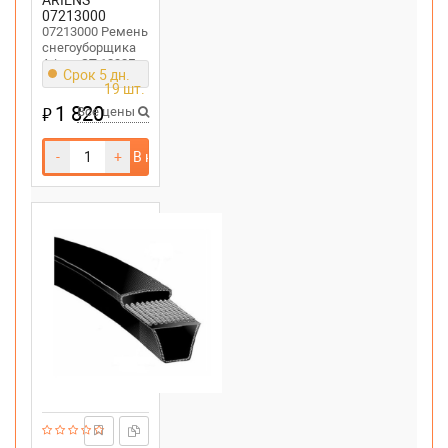
ARIENS
07213000
07213000 Ремень
снегоуборщика
Ariens ST 1232E
Срок 5 дн.
1236 1336LE
19 шт.
1 820
₽
Все цены
-
+
В корзину