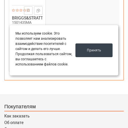
BRIGGS&STRATTON
1501435MA
Canadiana диск
фрикциона
Мы используем cookie. Это
снегоуборщика
позволяет нам анализировать
Срок 5 дн.
1501435MA
3 шт.
взаимодействие посетителей с
сайтом и делать его лучше.
6 075
₽
Принять
Продолжая пользоваться сайтом,
вы соглашаетесь с
-
+
В корзину
использованием файлов cookie.
Покупателям
Как заказать
Об оплате