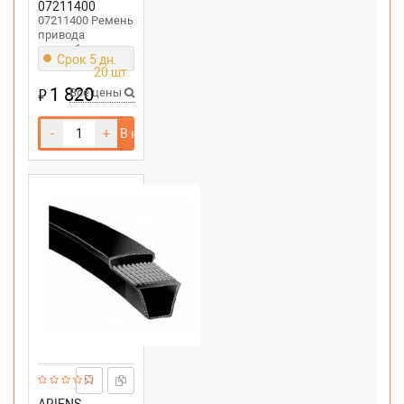
07211400
07211400 Ремень
привода
снегоуборщика
Срок 5 дн.
Ariens ST270,
20 шт.
ST350, ST504
1 820
₽
Все цены
-
+
В корзину