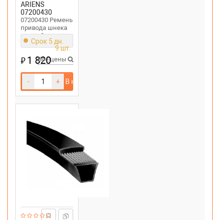
ARIENS
07200430
07200430 Ремень
привода шнека
снегоуборщика
Срок 5 дн.
Ariens ST1028DLE
9 шт.
1 820
₽
Все цены
-
+
В корзину