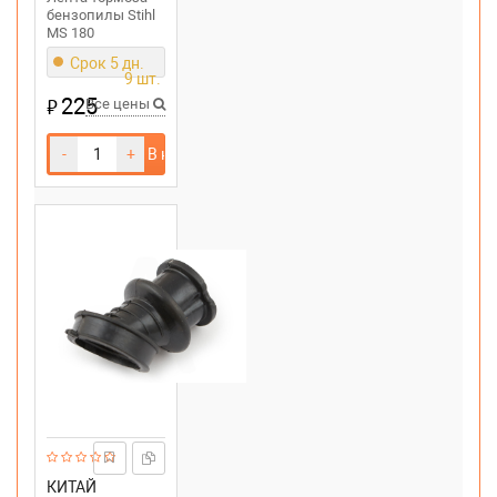
бензопилы Stihl
MS 180
Срок 5 дн.
9 шт.
225
₽
Все цены
-
+
В корзину
КИТАЙ