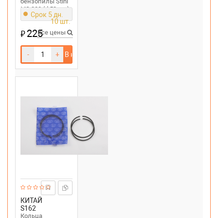
бензопилы Stihl
MS 380 (d 52mm)
Срок 5 дн.
10 шт.
225
₽
Все цены
-
+
В корзину
КИТАЙ
S162
Кольца