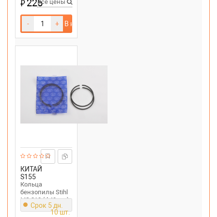
225
₽
Все цены
-
+
В корзину
КИТАЙ
S155
Кольца
бензопилы Stihl
MS 210 (d 40mm)
Срок 5 дн.
10 шт.