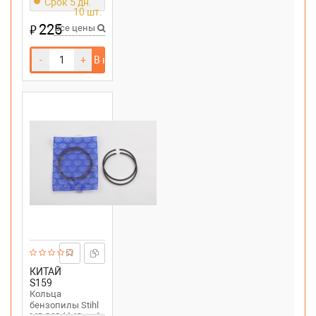
Срок 5 дн.
10 шт.
225
₽
Все цены
-
+
В корзину
КИТАЙ
S159
Кольца
бензопилы Stihl