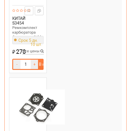
КИТАЙ
S3454
Ремкомплект
карбюратора
бензопилы Stihl
Срок 5 дн.
MS 290,440
10 шт.
270
₽
Все цены
-
+
В корзину