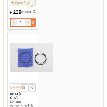
MS 360 (d 48mm)
Срок 5 дн.
10 шт.
225
₽
Все цены
-
+
В корзину
КИТАЙ
S160
Кольца
бензопилы Stihl