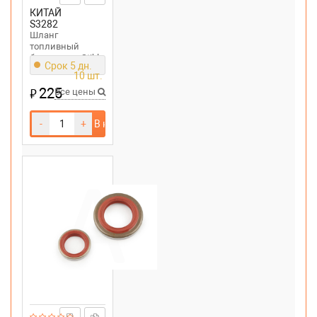
КИТАЙ
S3282
Шланг
топливный
бензопилы Stihl
Срок 5 дн.
MS361,440
10 шт.
225
₽
Все цены
-
+
В корзину