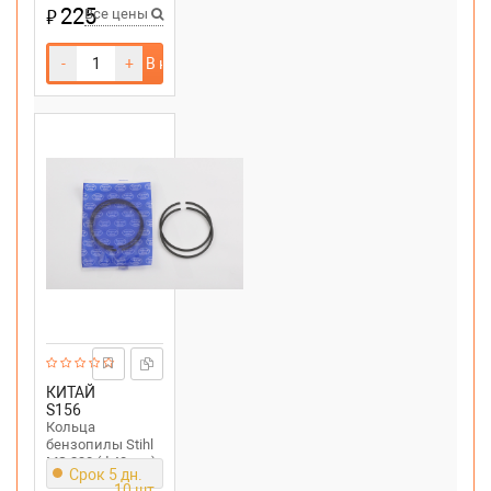
225
₽
Все цены
-
+
В корзину
КИТАЙ
S156
Кольца
бензопилы Stihl
MS 230 (d 40mm)
Срок 5 дн.
10 шт.