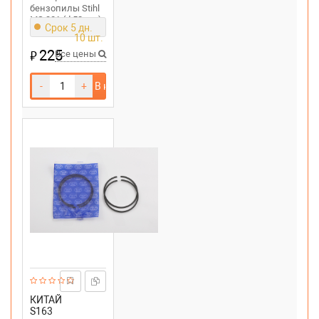
бензопилы Stihl
MS 381 (d 52mm)
Срок 5 дн.
10 шт.
225
₽
Все цены
-
+
В корзину
КИТАЙ
S163