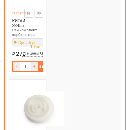
КИТАЙ
S3455
Ремкомплект
карбюратора
бензопилы Stihl
Срок 5 дн.
MS 660
10 шт.
270
₽
Все цены
-
+
В корзину