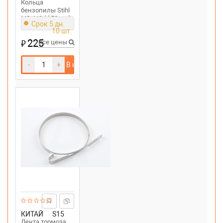
Кольца
бензопилы Stihl
MS 440 (d 50mm)
Срок 5 дн.
10 шт.
225
₽
Все цены
-
+
В корзину
КИТАЙ
S15
Лента тормоза