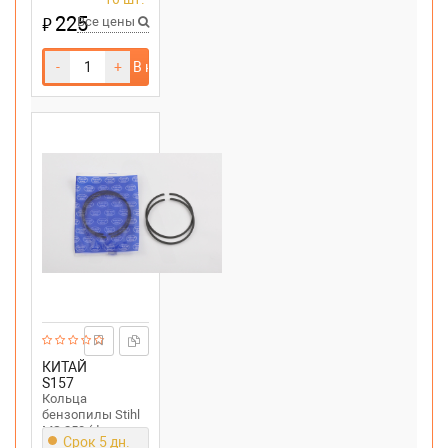
225
₽
Все цены
-
+
В корзину
КИТАЙ
S157
Кольца
бензопилы Stihl
MS 250 (d
Срок 5 дн.
42,5mm)