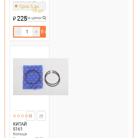
MS 361 (d 47mm)
Срок 5 дн.
10 шт.
225
₽
Все цены
-
+
В корзину
КИТАЙ
S161
Кольца