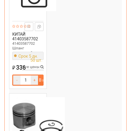
КИТАЙ
41403587702
41403587702
Шланг
топливный для
Срок 5 дн.
бензокосы STIHL
50 шт.
FS 55
336
₽
Все цены
-
+
В корзину