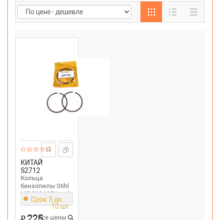
КИТАЙ
S2712
Кольца
бензопилы Stihl
MS 066 (d 54mm)
Срок 5 дн.
10 шт.
225
₽
Все цены