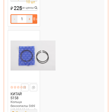
10 шт.
225
₽
Все цены
-
+
В корзину
КИТАЙ
S158
Кольца
бензопилы Stihl
MS 290 (d 46mm)