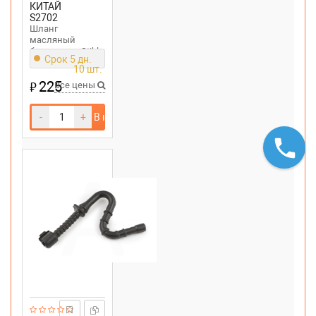
КИТАЙ
S2702
Шланг
масляный
бензопилы Stihl
Срок 5 дн.
MS 180
10 шт.
225
₽
Все цены
-
+
В корзину