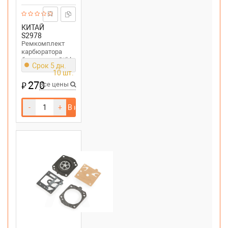
КИТАЙ
S2978
Ремкомплект
карбюратора
бензопилы Stihl
Срок 5 дн.
MS 170,180
10 шт.
270
₽
Все цены
-
+
В корзину