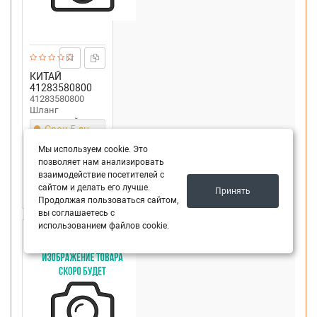
КИТАЙ
41283580800
41283580800
Шланг
топливный для
Срок 5 дн.
бензокосы STIHL
50 шт.
FS 120,250
Мы используем cookie. Это
336
₽
Все цены
позволяет нам анализировать
взаимодействие посетителей с
-
+
В корзину
сайтом и делать его лучше.
Принять
Продолжая пользоваться сайтом,
вы соглашаетесь с
использованием файлов cookie.