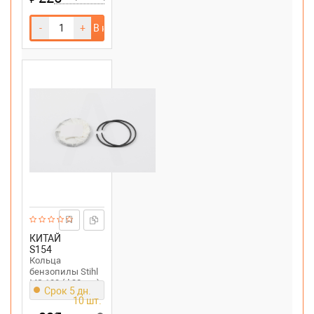
-
+
В корзину
КИТАЙ
S154
Кольца
бензопилы Stihl
MS 180 (d 38mm)
Срок 5 дн.
10 шт.