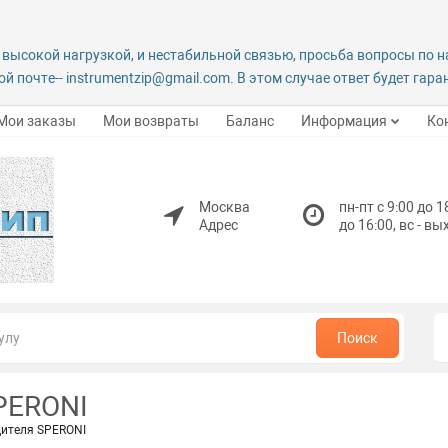
 высокой нагрузкой, и нестабильной связью, просьба вопросы по 
й почте-- instrumentzip@gmail.com. В этом случае ответ будет гар
Мои заказы
Мои возвраты
Баланс
Информация
Ко
Москва
пн-пт с 9:00 до 1
Адрес
до 16:00, вс - в
Поиск
PERONI
дителя SPERONI