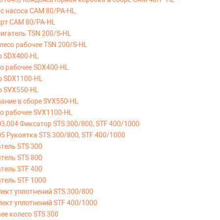
ус насоса CAM 80/PA-HL
орт CAM 80/PA-HL
вигатель TSN 200/S-HL
олесо рабочее TSN 200/S-HL
р SDX400-HL
со рабочее SDX400-HL
ор SDX1100-HL
р SVX550-HL
вание в сборе SVX550-HL
со рабочее SVX1100-HL
03,004 Фиксатор STS 300/800, STF 400/1000
05 Рукоятка STS 300/800, STF 400/1000
атель STS 300
атель STS 800
атель STF 400
атель STF 1000
лект уплотнений STS 300/800
лект уплотнений STF 400/1000
ее колесо STS 300