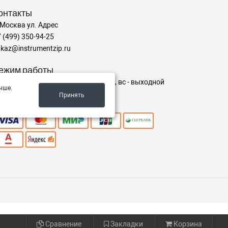
онтакты
 Москва ул. Адрес
 (499) 350-94-25
kaz@instrumentzip.ru
ежим работы
-пт с 9:00 до 18:00, сб 9:00 до 16:00, вс - выходной
чше.
Принять
ринимаем к оплате
Сравнение
Закладки
Корзина