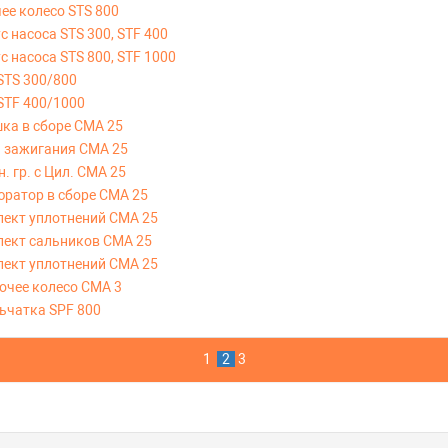
ее колесо STS 800
с насоса STS 300, STF 400
с насоса STS 800, STF 1000
STS 300/800
 STF 400/1000
шка в сборе CMA 25
а зажигания CMA 25
. гр. с Цил. CMA 25
юратор в сборе CMA 25
лект уплотнений CMA 25
плект сальников CMA 25
лект уплотнений CMA 25
очее колесо CMA 3
льчатка SPF 800
1
2
3