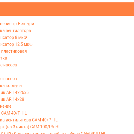
тнение тр.Вентури
шка вентилятора
енсатор 8 мкФ
енсатор 12,5 мкФ
а пластиковая
ятка
ус насоса
ус насоса
шка корпуса
ник AR 14x26x5
ник AR 14x28
тнение
р CAM 40/P-HL
шка вентилятора CAM 40/P-HL
рт (на 3 винта) CAM 100/PA-HL
001043) Конденсаторная коробка в сборе CAM 40/P-HL