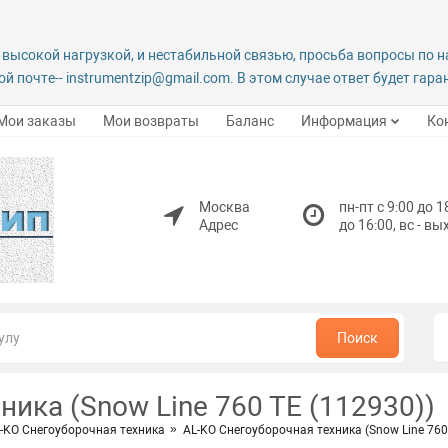
 высокой нагрузкой, и нестабильной связью, просьба вопросы по 
й почте-- instrumentzip@gmail.com. В этом случае ответ будет гар
Мои заказы
Мои возвраты
Баланс
Информация
Ко
Москва
пн-пт с 9:00 до 1
Адрес
до 16:00, вс - в
Поиск
ника (Snow Line 760 TE (112930))
-KO Снегоуборочная техника
AL-KO Снегоуборочная техника (Snow Line 760