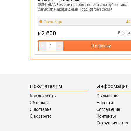
АНАЛОГ
585416MA
585416MA Ремень привода шнека снегоуборщика
Canadiana. арамидный корд ,garden серия
Срок 5 дн.
49
2 600
₽
Все ц
-
+
В корзину
Покупателям
Информация
Как заказать
О компании
Об оплате
Новости
О доставке
Соглашение
О возврате
Контакты
Сотрудничество