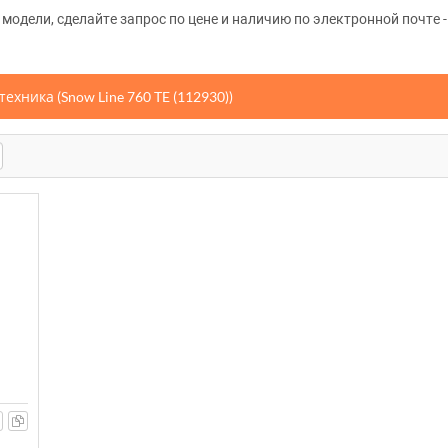
одели, сделайте запрос по цене и наличию по электронной почте -
хника (Snow Line 760 TE (112930))