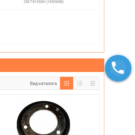
CM 741350H (1695698)
Вид каталога