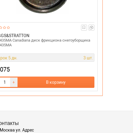
GGS&STRATTON
435MA Canadiana диск фрикциона снегоуборщика
1435MA
рок 5 дн.
3 шт.
 075
+
В корзину
онтакты
 Москва ул. Адрес