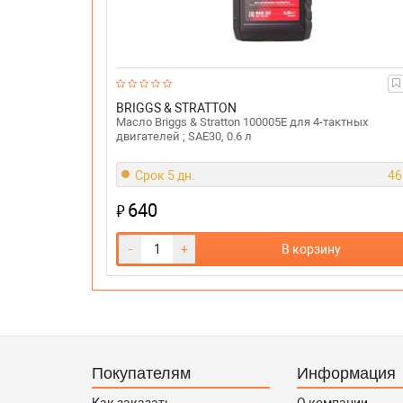
BRIGGS & STRATTON
Масло Briggs & Stratton 100005E для 4-тактных
двигателей ; SAE30, 0.6 л
Срок 5 дн.
46
640
₽
-
+
В корзину
Покупателям
Информация