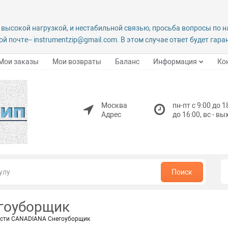
 высокой нагрузкой, и нестабильной связью, просьба вопросы по 
й почте-- instrumentzip@gmail.com. В этом случае ответ будет гар
Мои заказы
Мои возвраты
Баланс
Информация
Ко
Москва
пн-пт с 9:00 до 1
Адрес
до 16:00, вс - в
Поиск
гоуборщик
сти CANADIANA Снегоуборщик