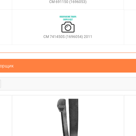
CM 691150 (1696053)
CM 741450S (1696054) 2011
борщик