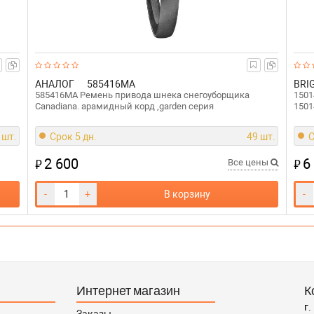
АНАЛОГ
585416MA
BRI
585416MA Ремень привода шнека снегоуборщика
1501
Canadiana. арамидный корд ,garden серия
150
 шт.
Срок 5 дн.
49 шт.
С
2 600
6
₽
₽
Все цены
-
+
В корзину
-
Интернет магазин
К
г.