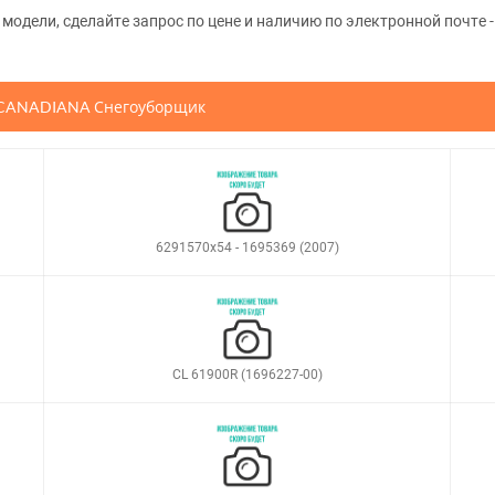
одели, сделайте запрос по цене и наличию по электронной почте -
а CANADIANA Снегоуборщик
6291570x54 - 1695369 (2007)
CL 61900R (1696227-00)