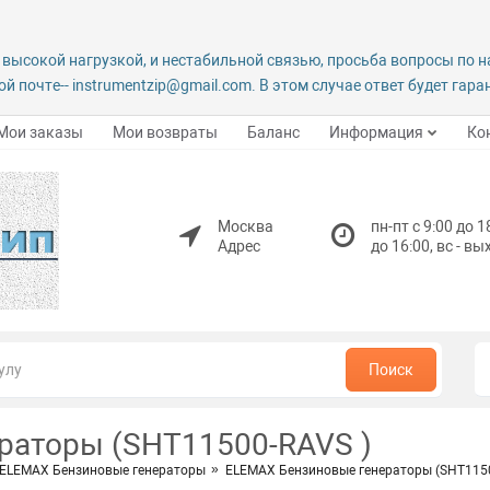
 высокой нагрузкой, и нестабильной связью, просьба вопросы по 
й почте-- instrumentzip@gmail.com. В этом случае ответ будет гар
Мои заказы
Мои возвраты
Баланс
Информация
Ко
Москва
пн-пт с 9:00 до 1
Адрес
до 16:00, вс - в
Поиск
раторы (SHT11500-RAVS )
 ELEMAX Бензиновые генераторы
ELEMAX Бензиновые генераторы (SHT1150