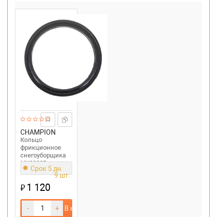
CHAMPION
Кольцо
фрикционное
снегоуборщика
MX8022B
Срок 5 дн.
MasterYard,
9 шт.
98*124*14
1 120
₽
-
+
В корзину