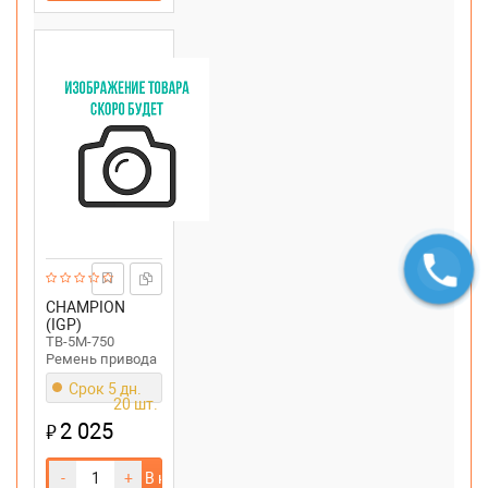
CHAMPION
(IGP)
TB-5M-750
Ремень привода
хода
Срок 5 дн.
снегоуборщика
20 шт.
CHAMPION
2 025
₽
ST656,ST762E
-
+
В корзину