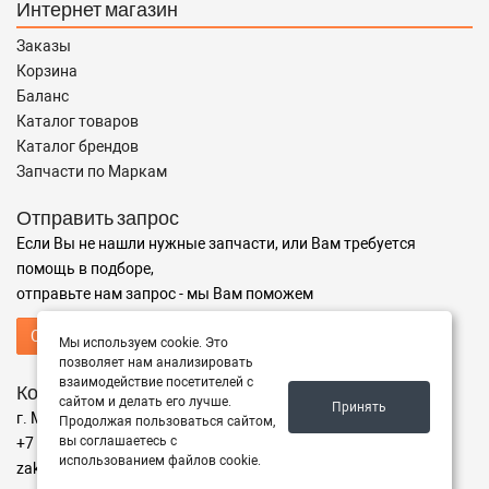
Интернет магазин
Заказы
Корзина
Баланс
Каталог товаров
Каталог брендов
Запчасти по Маркам
Отправить запрос
Если Вы не нашли нужные запчасти, или Вам требуется
помощь в подборе,
отправьте нам запрос - мы Вам поможем
Отправить запрос продавцу
Мы используем cookie. Это
позволяет нам анализировать
взаимодействие посетителей с
Контакты
сайтом и делать его лучше.
Принять
г. Москва ул. Адрес
Продолжая пользоваться сайтом,
вы соглашаетесь с
+7 (499) 350-94-25
использованием файлов cookie.
zakaz@instrumentzip.ru