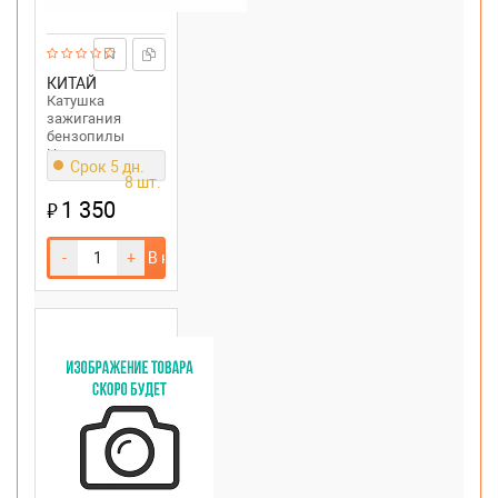
КИТАЙ
Катушка
зажигания
бензопилы
Husqvarna
Срок 5 дн.
268,272,55
8 шт.
1 350
₽
-
+
В корзину