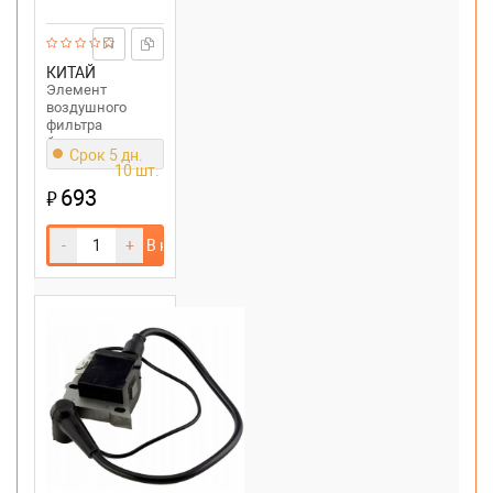
КИТАЙ
Элемент
воздушного
фильтра
бензопилы
Срок 5 дн.
Husqvarna 51,55
10 шт.
693
₽
-
+
В корзину