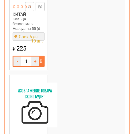
КИТАЙ
Кольца
бензопилы
Husqvarna 55 (d
46mm)
Срок 5 дн.
10 шт.
225
₽
-
+
В корзину