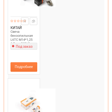
КИТАЙ
Свеча
бензопильная
L6TC M14*1,25
9,5mm "ORN"
Под заказ
Подробнее