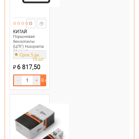
КИТАЙ
Поршневая
бензопилы
(ЦПГ) Husqvarna
55 (d 46)
Срок 5 дн.
10 шт.
6 817,50
₽
-
+
В корзину