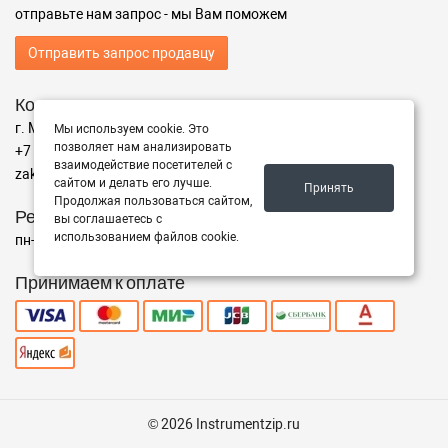
отправьте нам запрос - мы Вам поможем
Отправить запрос продавцу
Контакты
г. Москва ул. Адрес
Мы используем cookie. Это
позволяет нам анализировать
+7 (499) 350-94-25
взаимодействие посетителей с
zakaz@instrumentzip.ru
сайтом и делать его лучше.
Принять
Продолжая пользоваться сайтом,
Режим работы
вы соглашаетесь с
использованием файлов cookie.
пн-пт с 9:00 до 18:00, сб 9:00 до 16:00, вс - выходной
Принимаем к оплате
© 2026 Instrumentzip.ru