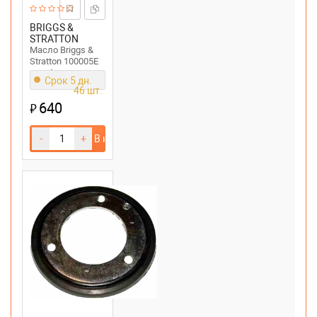
BRIGGS &
STRATTON
Масло Briggs &
Stratton 100005E
для 4-тактных
Срок 5 дн.
двигателей ;
46 шт.
SAE30, 0.6 л
640
₽
-
+
В корзину