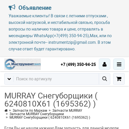
Объявление
Уважаемые клиенты! В связи с летними отпусками ,
высокой нагрузкой, и нестабильной связью, просьба
вопросы по наличию товара и цене, отправлять в
месенджеры WhatsApp(+7(499) 350-94-25),Max, или по
электронной почте-- instrumentzip@gmail.com. В этом
случае ответ будет гарантировано.
+7 (499) 350-94-25
MURRAY Снегуборщики (
6240810X61 (1695362) )
Запчасти по Маркам
Запчасти MURRAY
Запчасти MURRAY Снегуборщики
MURRAY Снегуборщики ( 6240810X61 (1695362) )
Если Вы не нашли нужную Вам запчасть для данной модели,