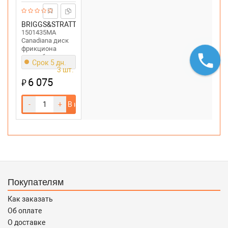
BRIGGS&STRATTON
1501435MA
Canadiana диск
фрикциона
снегоуборщика
Срок 5 дн.
1501435MA
3 шт.
6 075
₽
-
+
В корзину
Покупателям
Как заказать
Об оплате
О доставке