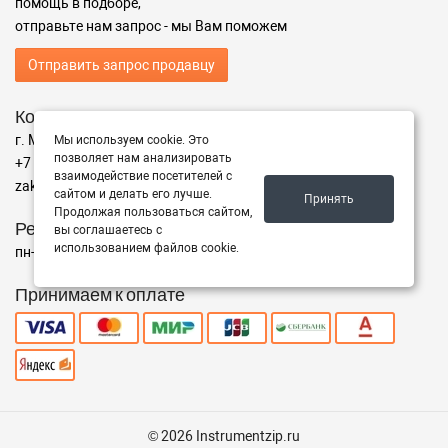
помощь в подборе,
отправьте нам запрос - мы Вам поможем
Отправить запрос продавцу
Контакты
г. Москва ул. Адрес
Мы используем cookie. Это
позволяет нам анализировать
+7 (499) 350-94-25
взаимодействие посетителей с
zakaz@instrumentzip.ru
сайтом и делать его лучше.
Принять
Продолжая пользоваться сайтом,
Режим работы
вы соглашаетесь с
использованием файлов cookie.
пн-пт с 9:00 до 18:00, сб 9:00 до 16:00, вс - выходной
Принимаем к оплате
© 2026 Instrumentzip.ru