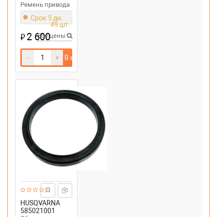
Ремень привода
шнека
Срок 5 дн.
снегоуборщика
49 шт.
Canadiana.
2 600
₽
арамидный корд
Все цены
,garden серия
-
+
В корзину
HUSQVARNA
585021001