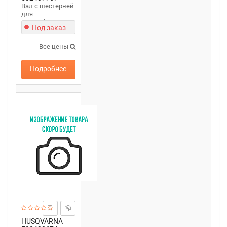
Вал с шестерней
для
снегоуборщика
Под заказ
PARTNER SB27
Все цены
Подробнее
HUSQVARNA