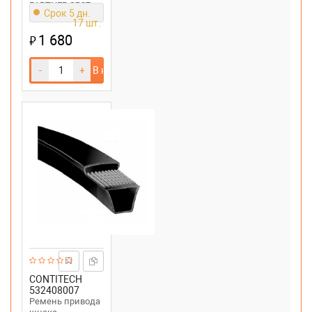
PARTNER SB27
Срок 5 дн.
17 шт.
1 680
₽
-
+
В корзину
CONTITECH
532408007
Ремень привода