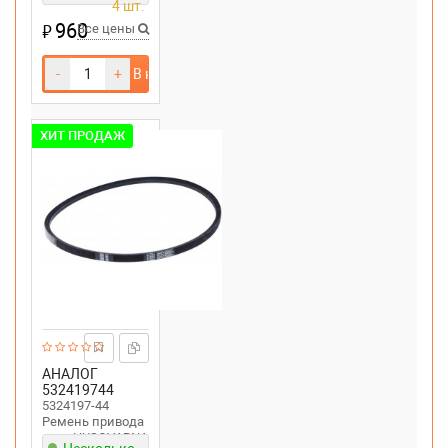
4 шт.
0.6 л
960
₽
Все цены
-
+
В корзину
ХИТ ПРОДАЖ
АНАЛОГ
532419744
5324197-44
Ремень привода
хода HUSQVARNA