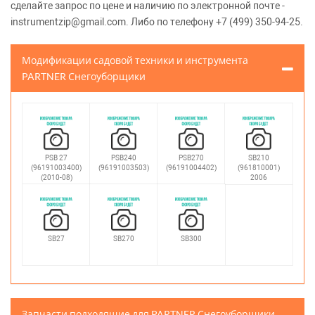
сделайте запрос по цене и наличию по электронной почте -
instrumentzip@gmail.com. Либо по телефону +7 (499) 350-94-25.
Модификации садовой техники и инструмента
PARTNER Снегоуборщики
PSB 27
PSB240
PSB270
SB210
(96191003400)
(96191003503)
(96191004402)
(961810001)
(2010-08)
2006
SB27
SB270
SB300
Запчасти подходящие для PARTNER Снегоуборщики