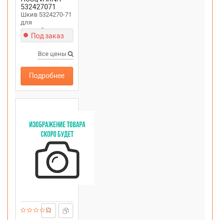
532427071
Шкив 5324270-71
для
снегоуборщика
Под заказ
PARTNER SB27
Все цены
Подробнее