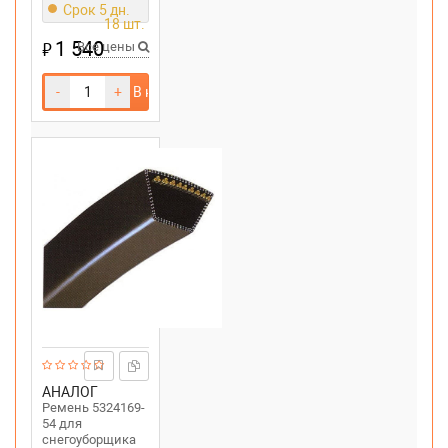
Срок 5 дн.
Снегоуборщик
18 шт.
SB210,замена
1 540
₽
Все цены
-
+
В корзину
АНАЛОГ
Ремень 5324169-
54 для
снегоуборщика