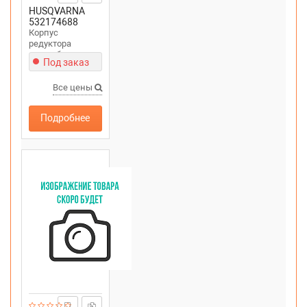
HUSQVARNA
532174688
Корпус
редуктора
снегоуборщика
Под заказ
правая часть для
снегоуборщика
PARTNER SB27
Все цены
Подробнее