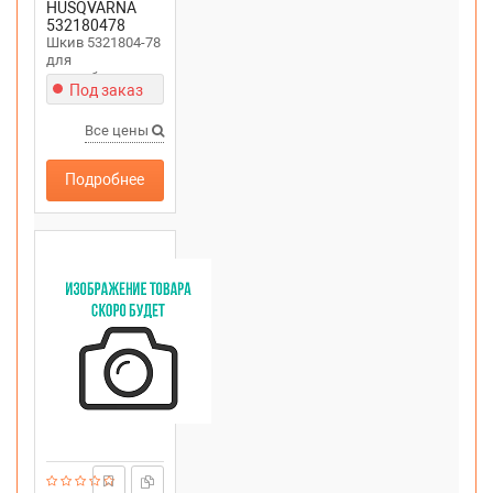
HUSQVARNA
532180478
Шкив 5321804-78
для
снегоуборщика
Под заказ
PARTNER SB27
Все цены
Подробнее