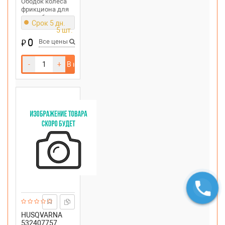
Ободок колеса
фрикциона для
снегоуборщика
Срок 5 дн.
McCULLOCH
5 шт.
MC624ES
0
₽
Все цены
-
+
В корзину
HUSQVARNA
532407757