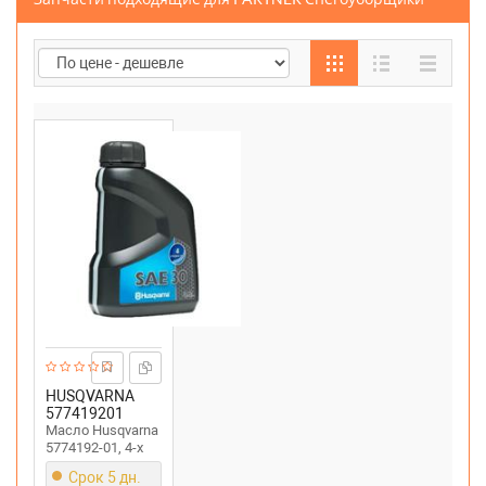
HUSQVARNA
577419201
Масло Husqvarna
5774192-01, 4-х
тактное,
Срок 5 дн.
минеральное,