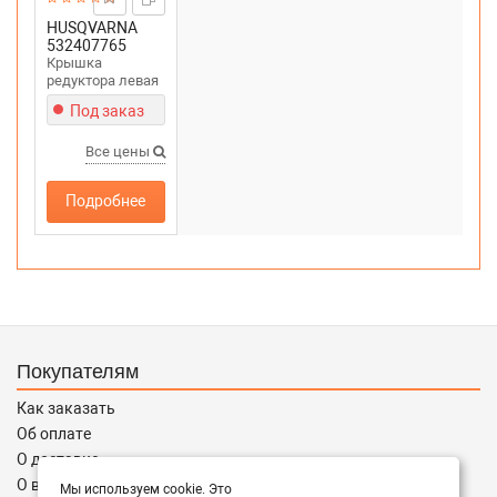
HUSQVARNA
532407765
Крышка
редуктора левая
для
Под заказ
снегоуборщика
PARTNER SB27
Все цены
Подробнее
Покупателям
Как заказать
Об оплате
О доставке
О возврате
Мы используем cookie. Это