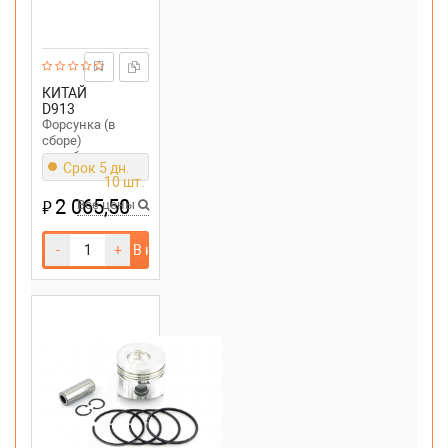
КИТАЙ
D913
Форсунка (в
сборе)
мотоблока
Срок 5 дн.
190N195N
10 шт.
(1215Hp) (ZUBR)
2 065,50
₽
(mod: A)
Все цены
-
+
В корзину