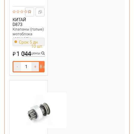
КИТАЙ
D873
Клапаны (голые)
мотоблока
190N195N
Срок 5 дн.
(1215Hp)
10 шт.
1 044
₽
Все цены
-
+
В корзину