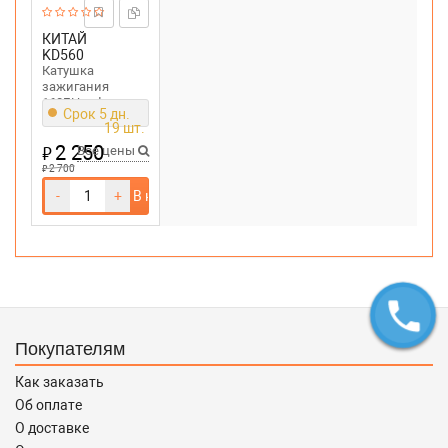
КИТАЙ
KD560
Катушка
зажигания
168F,Honda
Срок 5 дн.
GX120, GX160
19 шт.
2 250
₽
Все цены
₽
2 700
-
+
В корзину
Покупателям
Как заказать
Об оплате
О доставке