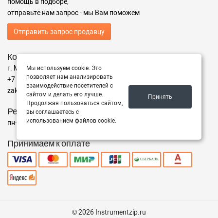
помощь в подборе,
отправьте нам запрос - мы Вам поможем
Отправить запрос продавцу
Контакты
г. Москва ул. Адрес
Мы используем cookie. Это
позволяет нам анализировать
+7 (499) 350-94-25
взаимодействие посетителей с
zakaz@instrumentzip.ru
сайтом и делать его лучше.
Принять
Продолжая пользоваться сайтом,
Режим работы
вы соглашаетесь с
использованием файлов cookie.
пн-пт с 9:00 до 18:00, сб 9:00 до 16:00, вс - выходной
Принимаем к оплате
© 2026 Instrumentzip.ru