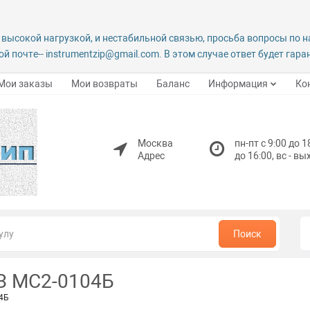
 высокой нагрузкой, и нестабильной связью, просьба вопросы по 
й почте-- instrumentzip@gmail.com. В этом случае ответ будет гар
Мои заказы
Мои возвраты
Баланс
Информация
Ко
Москва
пн-пт с 9:00 до 1
Адрес
до 16:00, вс - в
Поиск
З МС2-0104Б
4Б