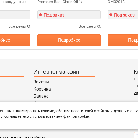
ля воздушных
Premium Bar ; Chain Oil 1л
OM0201B
Под заказ
Под заказ
Все цены
Все цены
бнее
Подробнее
Подр
Интернет магазин
К
г.
Заказы
+7
Корзина
za
Баланс
Каталог товаров
Р
Каталог брендов
ет нам анализировать взаимодействие посетителей с сайтом и делать его лу
пн
ы соглашаетесь с использованием файлов cookie.
Запчасти по Маркам
П
тся помощь в подборе,