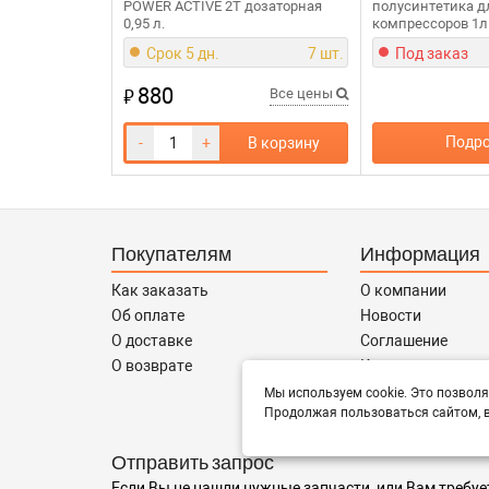
POWER ACTIVE 2T дозаторная
полусинтетика д
0,95 л.
компрессоров 1л
Срок 5 дн.
7 шт.
Под заказ
880
₽
Все цены
Подро
-
+
В корзину
Покупателям
Информация
Как заказать
О компании
Об оплате
Новости
О доставке
Соглашение
О возврате
Контакты
Сотрудничество
Мы используем cookie. Это позволя
Продолжая пользоваться сайтом, в
Отправить запрос
Если Вы не нашли нужные запчасти, или Вам требуе