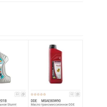
201B
DDE
MSAE80W90
ное Sturm!
Масло трансмиссионное DDE