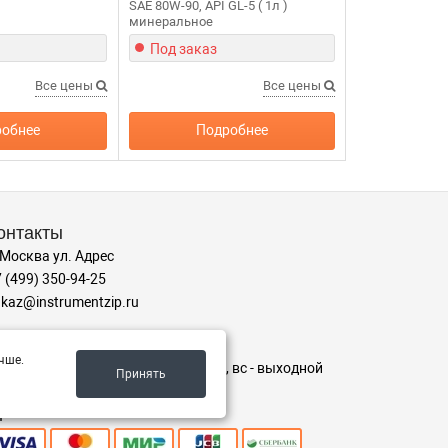
SAE 80W-90, API GL-5 ( 1л )
минеральное
Под заказ
Все цены
Все цены
обнее
Подробнее
онтакты
 Москва ул. Адрес
 (499) 350-94-25
kaz@instrumentzip.ru
ежим работы
чше.
-пт с 9:00 до 18:00, сб 9:00 до 16:00, вс - выходной
Принять
ринимаем к оплате