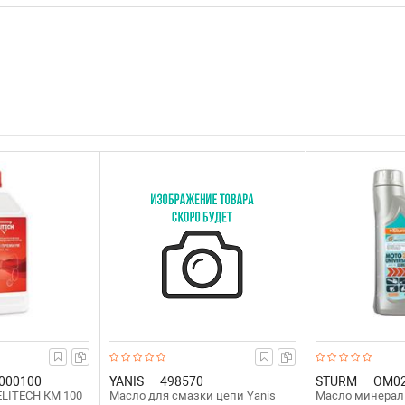
000100
YANIS
498570
STURM
OM0
LITECH КМ 100
Масло для смазки цепи Yanis
Масло минераль