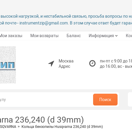
 высокой нагрузкой, и нестабильной связью, просьба вопросы по 
й почте-- instrumentzip@gmail.com. В этом случае ответ будет гар
Мои заказы
Мои возвраты
Баланс
Информация
Ко
Москва
пн-пт с 9:00 до 1
Адрес
до 16:00, вс - в
Поиск
rna 236,240 (d 39mm)
HUSQVARNA
Кольца бензопилы Husqvarna 236,240 (d 39mm)