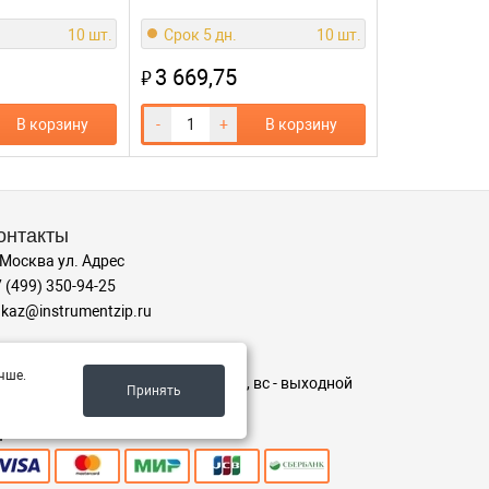
10 шт.
Срок 5 дн.
10 шт.
3 669,75
₽
В корзину
-
+
В корзину
онтакты
 Москва ул. Адрес
 (499) 350-94-25
kaz@instrumentzip.ru
ежим работы
чше.
-пт с 9:00 до 18:00, сб 9:00 до 16:00, вс - выходной
Принять
ринимаем к оплате