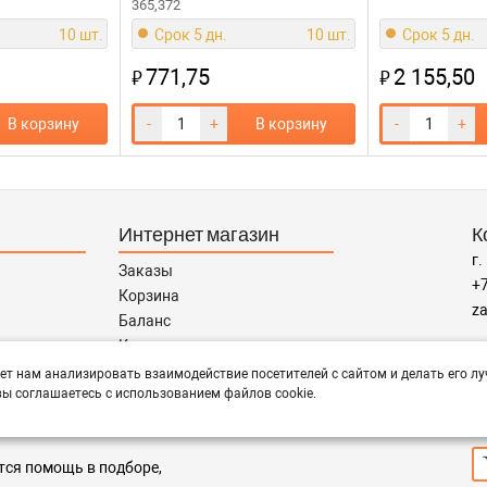
365,372
10 шт.
Срок 5 дн.
10 шт.
Срок 5 дн.
771,75
2 155,50
₽
₽
В корзину
-
+
В корзину
-
+
Интернет магазин
К
г.
Заказы
+7
Корзина
za
Баланс
Каталог товаров
Р
Каталог брендов
ет нам анализировать взаимодействие посетителей с сайтом и делать его лу
пн
ы соглашаетесь с использованием файлов cookie.
Запчасти по Маркам
П
тся помощь в подборе,