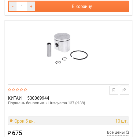
-
+
В корзину
КИТАЙ
530069944
Поршень бензопилы Husqvarna 137 (d 38)
Срок 5 дн.
10 шт.
675
₽
Все цены