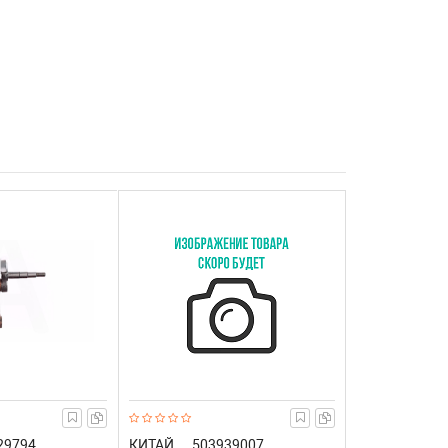
29794
КИТАЙ
503939007