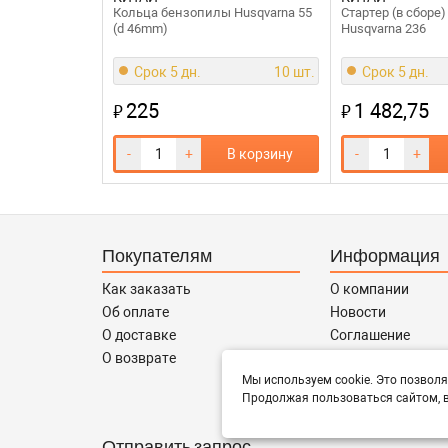
Кольца бензопилы Husqvarna 55
Стартер (в сборе
(d 46mm)
Husqvarna 236
Срок 5 дн.
10 шт.
Срок 5 дн.
225
1 482,75
₽
₽
-
+
В корзину
-
+
Покупателям
Информация
Как заказать
О компании
Об оплате
Новости
О доставке
Соглашение
О возврате
Контакты
Сотрудничество
Мы используем cookie. Это позволя
Продолжая пользоваться сайтом, в
Отправить запрос