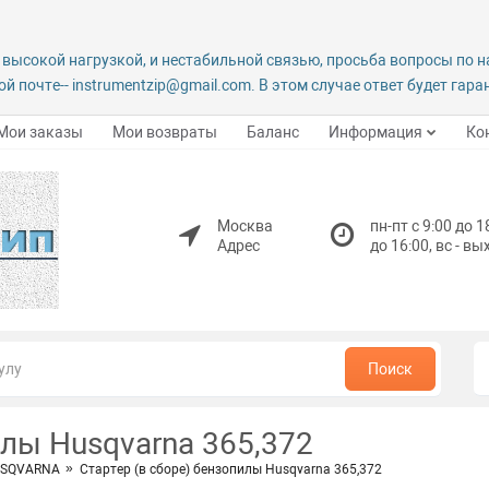
 высокой нагрузкой, и нестабильной связью, просьба вопросы по 
й почте-- instrumentzip@gmail.com. В этом случае ответ будет гар
Мои заказы
Мои возвраты
Баланс
Информация
Ко
Москва
пн-пт с 9:00 до 1
Адрес
до 16:00, вс - в
Поиск
илы Husqvarna 365,372
HUSQVARNA
Стартер (в сборе) бензопилы Husqvarna 365,372