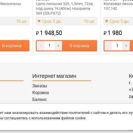
) бензопилы
Цепь пильная 325, 1,3mm, 72зв,
Коленвал бензо
под шину 16 (40см) Husqvarna
137,142
365 (20LPX72)
10 шт.
Срок 5 дн.
10 шт.
Срок 5 дн.
1 948,50
1 980
₽
₽
В корзину
-
+
В корзину
-
+
Интернет магазин
К
г.
Заказы
+7
Корзина
za
Баланс
Каталог товаров
Р
Каталог брендов
ет нам анализировать взаимодействие посетителей с сайтом и делать его лу
пн
ы соглашаетесь с использованием файлов cookie.
Запчасти по Маркам
П