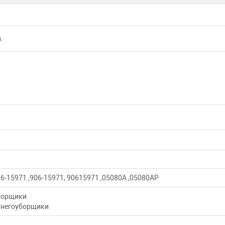
.
6-15971 ,906-15971, 90615971 ,05080A ,05080AP
борщики
негоуборщики