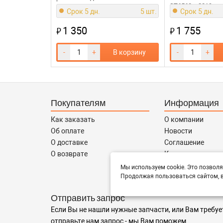
ST6560 c 2019г
Срок 5 дн.
5 шт.
Срок 5 дн.
1 350
1 755
₽
₽
-
+
В корзину
-
+
Покупателям
Информация
Как заказать
О компании
Об оплате
Новости
О доставке
Соглашение
О возврате
Контакты
Сотрудничество
Мы используем cookie. Это позволя
Продолжая пользоваться сайтом, в
Отправить запрос
Если Вы не нашли нужные запчасти, или Вам требуе
отправьте нам запрос - мы Вам поможем