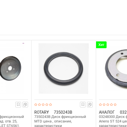
Хит
ROTARY
7350243B
АНАЛОГ
032
 фрикционный
7350243B Диск фрикционный
03248300 Диск
д. отв. 25,
MTD цена , описание,
Ariens ST 524 це
LET ST6561,
характеристики
характеристики