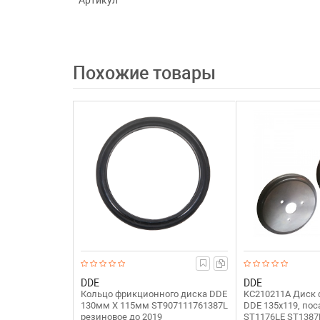
Артикул
Похожие товары
DDE
DDE
Кольцо фрикционного диска DDE
KC210211A Диск
130мм Х 115мм ST907111761387L
DDE 135x119, поса
резиновое до 2019
ST1176LE ST1387