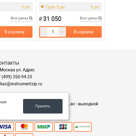
5 шт.
Срок 5 дн.
5 шт.
31 050
₽
Все цены
Все цены
В корзину
-
+
В корзину
онтакты
 Москва ул. Адрес
 (499) 350-94-25
kaz@instrumentzip.ru
ежим работы
чше.
-пт с 9:00 до 18:00, сб 9:00 до 16:00, вс - выходной
Принять
ринимаем к оплате