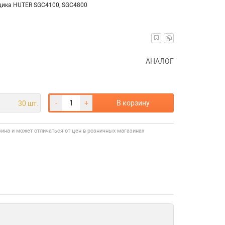
щика HUTER SGC4100, SGC4800
АНАЛОГ
-
+
В корзину
30 шт.
зина и может отличаться от цен в розничных магазинах