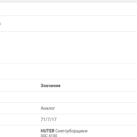
.
Значение
Аналог
71/7/17
HUTER
Снегоуборщики
SGC 4100