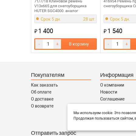
71/7/18 Клиновой ремень
416954 Ремень п
V13x665 для снегоуборщика
снегоуборщика C
HUTER SGC4000. аналог
Срок 5 дн.
28 шт.
Срок 5 дн.
1 400
1 540
₽
₽
-
+
В корзину
-
+
Покупателям
Информация
Как заказать
О компании
Об оплате
Новости
О доставке
Соглашение
О возврате
Контакты
Сотрудничество
Мы используем cookie. Это позволя
Продолжая пользоваться сайтом, в
Отправить запрос