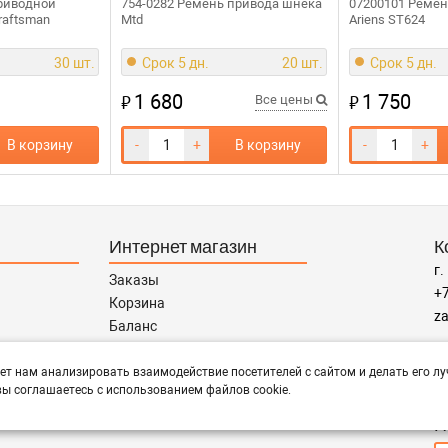
риводной
754-0282 Ремень привода шнека
07200101 Реме
raftsman
Mtd
Ariens ST624
30 шт.
Срок 5 дн.
20 шт.
Срок 5 дн.
1 680
1 750
₽
₽
Все цены
В корзину
-
+
В корзину
-
+
Интернет магазин
К
г.
Заказы
+7
Корзина
za
Баланс
Каталог товаров
Р
Каталог брендов
ет нам анализировать взаимодействие посетителей с сайтом и делать его лу
пн
ы соглашаетесь с использованием файлов cookie.
Запчасти по Маркам
П