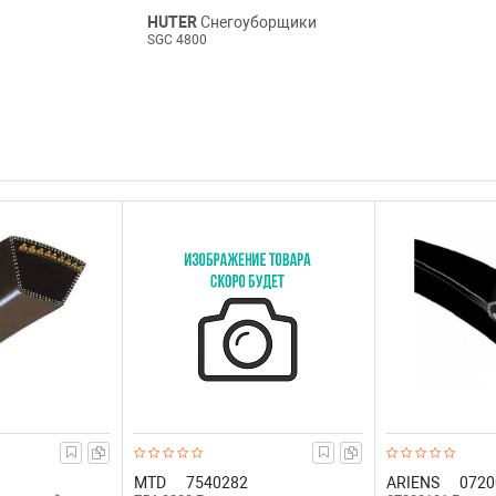
HUTER
Снегоуборщики
SGC 4800
MTD
7540282
ARIENS
0720