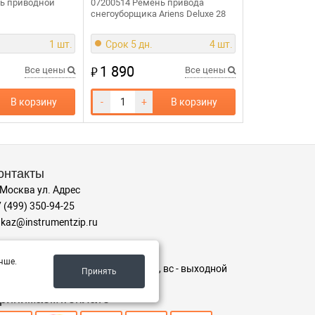
нь приводной
07200514 Ремень привода
снегоуборщика Ariens Deluxe 28
1 шт.
Срок 5 дн.
4 шт.
1 890
₽
Все цены
Все цены
В корзину
-
+
В корзину
онтакты
 Москва ул. Адрес
 (499) 350-94-25
kaz@instrumentzip.ru
ежим работы
чше.
-пт с 9:00 до 18:00, сб 9:00 до 16:00, вс - выходной
Принять
ринимаем к оплате