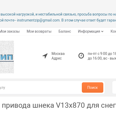
 высокой нагрузкой, и нестабильной связью, просьба вопросы по 
й почте-- instrumentzip@gmail.com. В этом случае ответ будет гар
Мои заказы
Мои возвраты
Баланс
Информация
Ко
Москва
пн-пт с 9:00 до 1
Адрес
до 16:00, вс - в
Поиск
 привода шнека V13x870 для сн