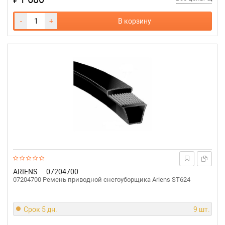
-
+
В корзину
ARIENS
07204700
07204700 Ремень приводной снегоуборщика Ariens ST624
Срок 5 дн.
9 шт.