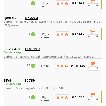
13
₽
8 дн.
3 149.9
ДИЗЕЛЬ
D-125354
Сайлентблок кабины D-125354 / 8-97063-715-4/0 ISUZU NKR/NPR 93-
03 Дизель
1
₽
12 дн.
3 234.4
POLYBLACK
IS-06-2389
Показать еще
Сайлентблок усиленный полиуретановый IS-06-2389 PolyBlack
37
₽
5-7 дн.
3 884.09
ZEVS
BC7154
Показать еще
Сайлентблок под кабину ISUZU ELF, ZEVS
1
₽
10 дн.
5 162.3