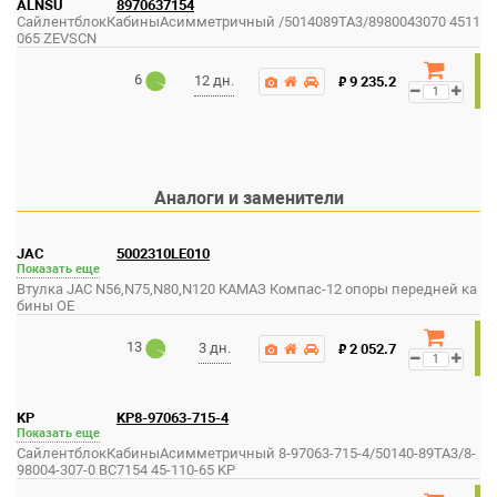
ALNSU
8970637154
СайлентблокКабиныАсимметричный /5014089TA3/8980043070 4511
065 ZEVSCN
6
₽
12 дн.
9 235.2
Аналоги и заменители
JAC
5002310LE010
Показать еще
Втулка JAC N56,N75,N80,N120 КАМАЗ Компас-12 опоры передней ка
бины OE
13
₽
3 дн.
2 052.7
KP
KP8-97063-715-4
Показать еще
СайлентблокКабиныАсимметричный 8-97063-715-4/50140-89TA3/8-
98004-307-0 BC7154 45-110-65 KP