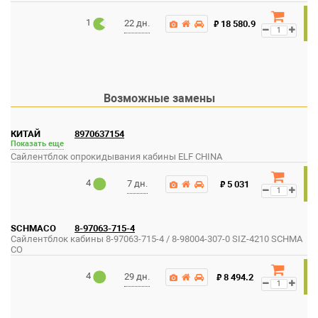
1
₽
22 дн.
18 580.9
Возможные замены
КИТАЙ
8970637154
Показать еще
Сайлентблок опрокидывания кабины ELF CHINA
4
₽
7 дн.
5 031
SCHMACO
8-97063-715-4
Сайлентблок кабины 8-97063-715-4 / 8-98004-307-0 SIZ-4210 SCHMA
CO
4
₽
29 дн.
8 494.2