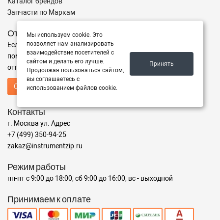
Каталог брендов
Запчасти по Маркам
Отправить запрос
Мы используем cookie. Это
позволяет нам анализировать
Если Вы не нашли нужные запчасти, или Вам требуется
взаимодействие посетителей с
помощь в подборе,
сайтом и делать его лучше.
Принять
отправьте нам запрос - мы Вам поможем
Продолжая пользоваться сайтом,
вы соглашаетесь с
Отправить запрос продавцу
использованием файлов cookie.
Контакты
г. Москва ул. Адрес
+7 (499) 350-94-25
zakaz@instrumentzip.ru
Режим работы
пн-пт с 9:00 до 18:00, сб 9:00 до 16:00, вс - выходной
Принимаем к оплате