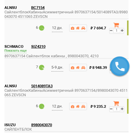
ALNSU
BC7154
СайлентблокКабиныАсимметричный 8970637154/5014089TA3/8980
043070 4511065 ZEVSCN
6
₽
12 дн.
7 694.7
SCHMACO
SIZ4210
Показать еще
8970637154 Сайлентблок кабины , 8980043070, 4210
7
₽
5-9 дн.
8 948.39
ALNSU
5014089TA3
СайлентблокКабиныАсимметричный 8970637154//8980043070 4511
065 ZEVSCN
6
₽
12 дн.
9 235.2
ISUZU
8980043070
САЙЛЕНТБЛОК