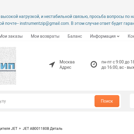
 высокой нагрузкой, и нестабильной связью, просьба вопросы по 
й почте-- instrumentzip@gmail.com. В этом случае ответ будет гар
Мои заказы
Мои возвраты
Баланс
Информация
Ко
Москва
пн-пт с 9:00 до 1
Адрес
до 16:00, вс - в
Поиск
ителя JET
JET AB001180B Деталь