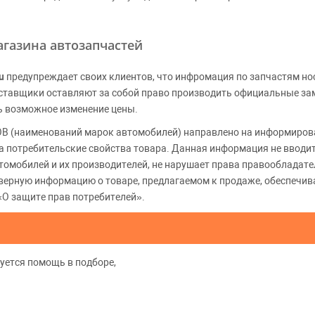
газина автозапчастей
u
предупреждает своих клиентов, что инфромация по запчастям но
Поставщики оставляют за собой право производить официальные з
ь возможное изменение цены.
 (наименований марок автомобилей) направлено на информирова
 на потребительские свойства товара. Данная информация не вводи
томобилей и их производителей, не нарушает права правообладате
верную информацию о товаре, предлагаемом к продаже, обеспеч
«О защите прав потребителей».
уется помощь в подборе,