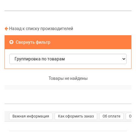
Назад к списку производителей
Свернуть фильтр
Товары не найдены
Важная информация
Как оформить заказ
Об оплате
О д