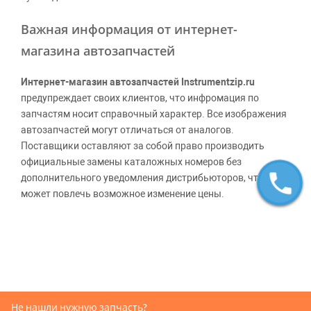
Важная информация от интернет-
магазина автозапчастей
Интернет-магазин автозапчастей Instrumentzip.ru
предупреждает своих клиентов, что инфромация по
запчастям носит справочный характер. Все изображения
автозапчастей могут отличаться от аналогов.
Поставщики оставляют за собой право производить
официальные замены каталожных номеров без
дополнительного уведомления дистрибьюторов, что
может повлечь возможное изменение цены.
Обращаем внимание, указание ТОВАРНЫХ ЗНАКОВ
(наименований марок автомобилей) направлено на
информирование покупателей о применимости запасной
части к той или иной марке автомобиля, то есть на
потребительские свойства товара. Данная информация
не вводит потребителя в заблуждение относительно
Не нашли нужную запчасть?