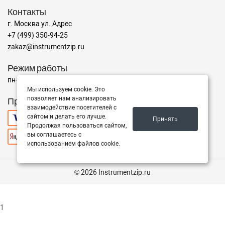
Контакты
г. Москва ул. Адрес
+7 (499) 350-94-25
zakaz@instrumentzip.ru
Режим работы
пн-пт с 9:00 до 18:00, сб 9:00 до 16:00, вс - выходной
Мы используем cookie. Это
позволяет нам анализировать
Принимаем к оплате
взаимодействие посетителей с
сайтом и делать его лучше.
Принять
Продолжая пользоваться сайтом,
вы соглашаетесь с
использованием файлов cookie.
© 2026 Instrumentzip.ru
1