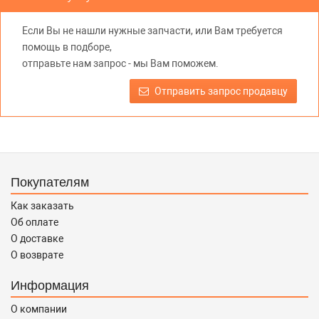
предлагаемых к продаже запасных частей для
автомобилей и их производителей, не нарушает права
Если Вы не нашли нужные запчасти, или Вам требуется
правообладателей указанных товарных знаков.
помощь в подборе,
Требование предоставлять покупателю необходимую и
отправьте нам запрос - мы Вам поможем.
достоверную информацию о товаре, предлагаемом к
продаже, обеспечивающую возможность их правильного
Отправить запрос продавцу
выбора возложено на продавца (изготовителя) Законом
«О защите прав потребителей».
Покупателям
Как заказать
Об оплате
О доставке
О возврате
Информация
О компании