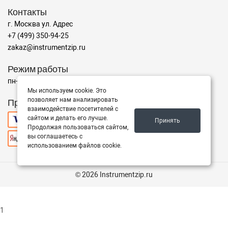
Контакты
г. Москва ул. Адрес
+7 (499) 350-94-25
zakaz@instrumentzip.ru
Режим работы
пн-пт с 9:00 до 18:00, сб 9:00 до 16:00, вс - выходной
Мы используем cookie. Это
позволяет нам анализировать
Принимаем к оплате
взаимодействие посетителей с
сайтом и делать его лучше.
Принять
Продолжая пользоваться сайтом,
вы соглашаетесь с
использованием файлов cookie.
© 2026 Instrumentzip.ru
1