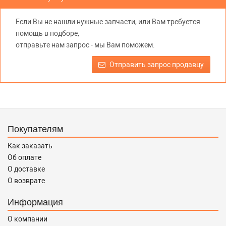
предлагаемых к продаже запасных частей для
автомобилей и их производителей, не нарушает права
Если Вы не нашли нужные запчасти, или Вам требуется
правообладателей указанных товарных знаков.
помощь в подборе,
Требование предоставлять покупателю необходимую и
отправьте нам запрос - мы Вам поможем.
достоверную информацию о товаре, предлагаемом к
продаже, обеспечивающую возможность их правильного
Отправить запрос продавцу
выбора возложено на продавца (изготовителя) Законом
«О защите прав потребителей».
Покупателям
Как заказать
Об оплате
О доставке
О возврате
Информация
О компании