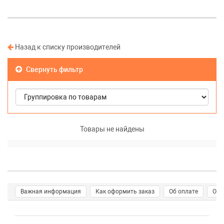
Назад к списку производителей
Свернуть фильтр
Товары не найдены
Важная информация
Как оформить заказ
Об оплате
О д