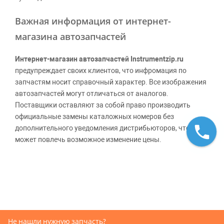
Важная информация от интернет-
магазина автозапчастей
Интернет-магазин автозапчастей Instrumentzip.ru
предупреждает своих клиентов, что инфромация по
запчастям носит справочный характер. Все изображения
автозапчастей могут отличаться от аналогов.
Поставщики оставляют за собой право производить
официальные замены каталожных номеров без
дополнительного уведомления дистрибьюторов, что
может повлечь возможное изменение цены.
Обращаем внимание, указание ТОВАРНЫХ ЗНАКОВ
(наименований марок автомобилей) направлено на
информирование покупателей о применимости запасной
части к той или иной марке автомобиля, то есть на
потребительские свойства товара. Данная информация
не вводит потребителя в заблуждение относительно
Не нашли нужную запчасть?