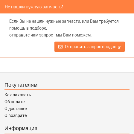
не вводит потребителя в заблуждение относительно
Не нашли нужную запчасть?
предлагаемых к продаже запасных частей для
автомобилей и их производителей, не нарушает права
Если Вы не нашли нужные запчасти, или Вам требуется
правообладателей указанных товарных знаков.
помощь в подборе,
Требование предоставлять покупателю необходимую и
отправьте нам запрос - мы Вам поможем.
достоверную информацию о товаре, предлагаемом к
продаже, обеспечивающую возможность их правильного
Отправить запрос продавцу
выбора возложено на продавца (изготовителя) Законом
«О защите прав потребителей».
Покупателям
Как заказать
Об оплате
О доставке
О возврате
Информация