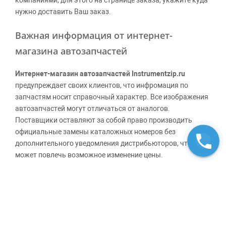
компаниями, для этого на странице заказа, укажите куда
нужно доставить Ваш заказ.
Важная информация от интернет-
магазина автозапчастей
Интернет-магазин автозапчастей Instrumentzip.ru
предупреждает своих клиентов, что инфромация по
запчастям носит справочный характер. Все изображения
автозапчастей могут отличаться от аналогов.
Поставщики оставляют за собой право производить
официальные замены каталожных номеров без
дополнительного уведомления дистрибьюторов, что
может повлечь возможное изменение цены.
Обращаем внимание, указание ТОВАРНЫХ ЗНАКОВ
(наименований марок автомобилей) направлено на
информирование покупателей о применимости запасной
части к той или иной марке автомобиля, то есть на
потребительские свойства товара. Данная информация