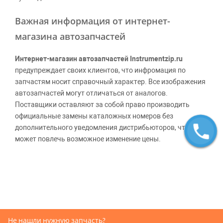
Важная информация от интернет-
магазина автозапчастей
Интернет-магазин автозапчастей Instrumentzip.ru
предупреждает своих клиентов, что инфромация по
запчастям носит справочный характер. Все изображения
автозапчастей могут отличаться от аналогов.
Поставщики оставляют за собой право производить
официальные замены каталожных номеров без
дополнительного уведомления дистрибьюторов, что
может повлечь возможное изменение цены.
Обращаем внимание, указание ТОВАРНЫХ ЗНАКОВ
(наименований марок автомобилей) направлено на
информирование покупателей о применимости запасной
части к той или иной марке автомобиля, то есть на
потребительские свойства товара. Данная информация
не вводит потребителя в заблуждение относительно
Не нашли нужную запчасть?