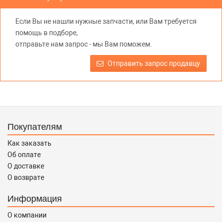
предлагаемых к продаже запасных частей для
автомобилей и их производителей, не нарушает права
Если Вы не нашли нужные запчасти, или Вам требуется
правообладателей указанных товарных знаков.
помощь в подборе,
Требование предоставлять покупателю необходимую и
отправьте нам запрос - мы Вам поможем.
достоверную информацию о товаре, предлагаемом к
продаже, обеспечивающую возможность их правильного
Отправить запрос продавцу
выбора возложено на продавца (изготовителя) Законом
«О защите прав потребителей».
Покупателям
Как заказать
Об оплате
О доставке
О возврате
Информация
О компании