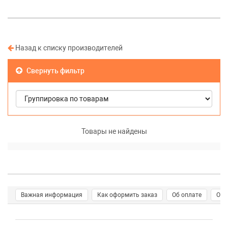
Назад к списку производителей
Свернуть фильтр
Товары не найдены
Важная информация
Как оформить заказ
Об оплате
О д