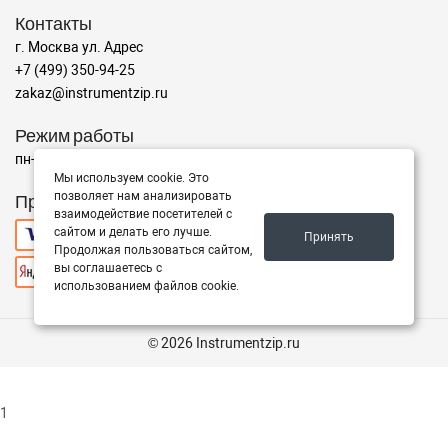
Контакты
г. Москва ул. Адрес
+7 (499) 350-94-25
zakaz@instrumentzip.ru
Режим работы
пн-пт с 9:00 до 18:00, сб 9:00 до 16:00, вс - выходной
Мы используем cookie. Это
позволяет нам анализировать
Принимаем к оплате
взаимодействие посетителей с
сайтом и делать его лучше.
Принять
Продолжая пользоваться сайтом,
вы соглашаетесь с
использованием файлов cookie.
© 2026 Instrumentzip.ru
1