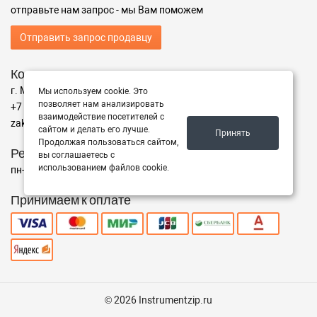
отправьте нам запрос - мы Вам поможем
Отправить запрос продавцу
Контакты
г. Москва ул. Адрес
Мы используем cookie. Это
позволяет нам анализировать
+7 (499) 350-94-25
взаимодействие посетителей с
zakaz@instrumentzip.ru
сайтом и делать его лучше.
Принять
Продолжая пользоваться сайтом,
Режим работы
вы соглашаетесь с
использованием файлов cookie.
пн-пт с 9:00 до 18:00, сб 9:00 до 16:00, вс - выходной
Принимаем к оплате
© 2026 Instrumentzip.ru