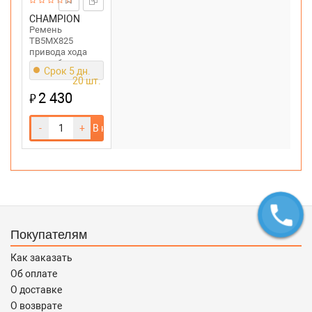
CHAMPION
Ремень
TB5MX825
привода хода
снегоуборщика
Срок 5 дн.
Champion
20 шт.
ST861BS,1170E,STT1170E,ST1170BS,1376Е
2 430
₽
-
+
В корзину
Покупателям
Как заказать
Об оплате
О доставке
О возврате