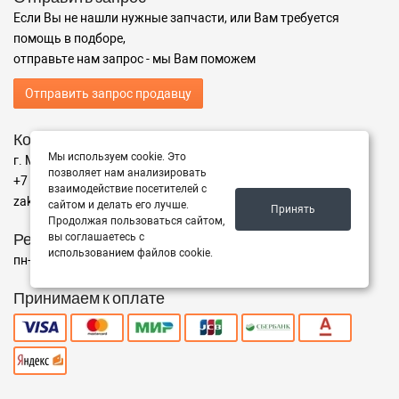
Если Вы не нашли нужные запчасти, или Вам требуется
помощь в подборе,
отправьте нам запрос - мы Вам поможем
Отправить запрос продавцу
Контакты
Мы используем cookie. Это
г. Москва ул. Адрес
позволяет нам анализировать
+7 (499) 350-94-25
взаимодействие посетителей с
zakaz@instrumentzip.ru
сайтом и делать его лучше.
Принять
Продолжая пользоваться сайтом,
Режим работы
вы соглашаетесь с
использованием файлов cookie.
пн-пт с 9:00 до 18:00, сб 9:00 до 16:00, вс - выходной
Принимаем к оплате