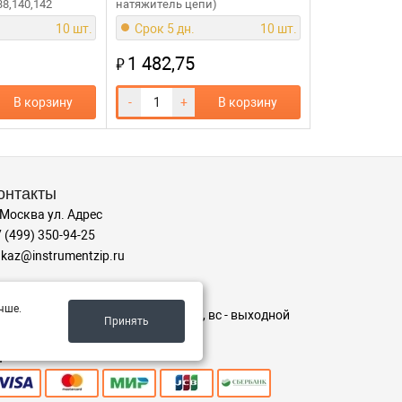
38,140,142
натяжитель цепи)
10 шт.
Срок 5 дн.
10 шт.
1 482,75
₽
В корзину
-
+
В корзину
онтакты
 Москва ул. Адрес
 (499) 350-94-25
kaz@instrumentzip.ru
ежим работы
чше.
-пт с 9:00 до 18:00, сб 9:00 до 16:00, вс - выходной
Принять
ринимаем к оплате