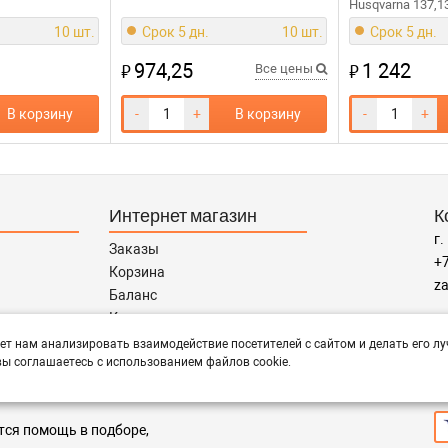
Husqvarna 137,1
10 шт.
Срок 5 дн.
10 шт.
Срок 5 дн.
974,25
1 242
₽
₽
Все цены
В корзину
-
+
В корзину
-
+
Интернет магазин
К
г.
Заказы
+7
Корзина
za
Баланс
Каталог товаров
Р
Каталог брендов
ет нам анализировать взаимодействие посетителей с сайтом и делать его лу
пн
ы соглашаетесь с использованием файлов cookie.
Запчасти по Маркам
П
тся помощь в подборе,