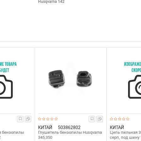
Husqvarna 142
КИТАЙ
503862802
КИТАЙ
я бензопилы
Глушитель бензопилы Husqvarna
Цепь пильная 32
2
345,350
серп, под шину 