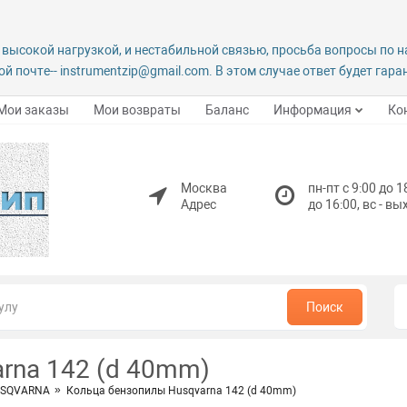
 высокой нагрузкой, и нестабильной связью, просьба вопросы по 
й почте-- instrumentzip@gmail.com. В этом случае ответ будет гар
Мои заказы
Мои возвраты
Баланс
Информация
Ко
Москва
пн-пт с 9:00 до 1
Адрес
до 16:00, вс - в
Поиск
rna 142 (d 40mm)
HUSQVARNA
Кольца бензопилы Husqvarna 142 (d 40mm)