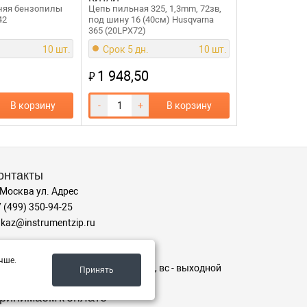
няя бензопилы
Цепь пильная 325, 1,3mm, 72зв,
42
под шину 16 (40см) Husqvarna
365 (20LPX72)
10 шт.
Срок 5 дн.
10 шт.
1 948,50
₽
В корзину
-
+
В корзину
онтакты
 Москва ул. Адрес
 (499) 350-94-25
kaz@instrumentzip.ru
ежим работы
чше.
-пт с 9:00 до 18:00, сб 9:00 до 16:00, вс - выходной
Принять
ринимаем к оплате