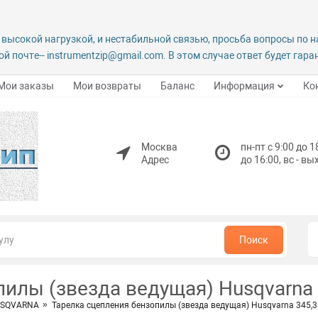
 высокой нагрузкой, и нестабильной связью, просьба вопросы по 
й почте-- instrumentzip@gmail.com. В этом случае ответ будет гар
Мои заказы
Мои возвраты
Баланс
Информация
Ко
Москва
пн-пт с 9:00 до 1
Адрес
до 16:00, вс - в
Поиск
пилы (звезда ведущая) Husqvarna
HUSQVARNA
Тарелка сцепления бензопилы (звезда ведущая) Husqvarna 345,