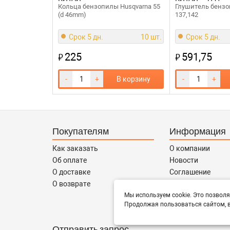
Кольца бензопилы Husqvarna 55
Глушитель бензо
(d 46mm)
137,142
Срок 5 дн.
10 шт.
Срок 5 дн.
225
591,75
₽
₽
-
+
В корзину
-
+
Покупателям
Информация
Как заказать
О компании
Об оплате
Новости
О доставке
Соглашение
О возврате
Контакты
Сотрудничество
Мы используем cookie. Это позволя
Продолжая пользоваться сайтом, в
Отправить запрос