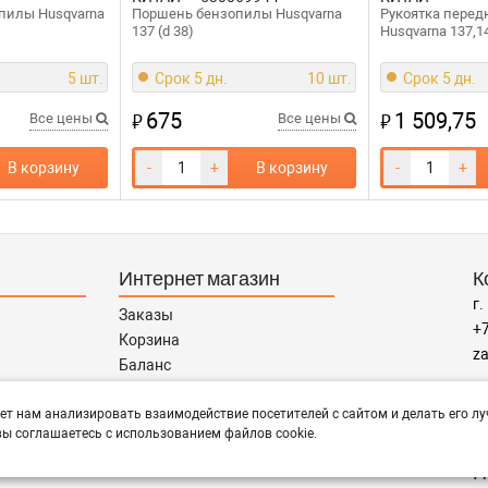
пилы Husqvarna
Поршень бензопилы Husqvarna
Рукоятка перед
137 (d 38)
Husqvarna 137,1
5 шт.
Срок 5 дн.
10 шт.
Срок 5 дн.
675
1 509,75
₽
₽
Все цены
Все цены
В корзину
-
+
В корзину
-
+
Интернет магазин
К
г.
Заказы
+7
Корзина
za
Баланс
Каталог товаров
Р
Каталог брендов
ет нам анализировать взаимодействие посетителей с сайтом и делать его лу
пн
ы соглашаетесь с использованием файлов cookie.
Запчасти по Маркам
П