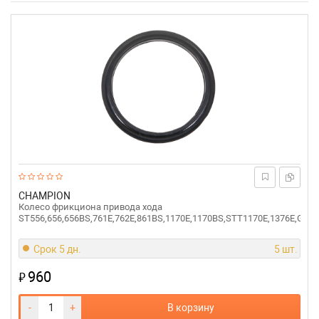
CHAMPION
Колесо фрикциона привода хода
ST556,656,656BS,761Е,762E,861BS,1170E,1170BS,STT1170E,1376Е,GS5
Срок 5 дн.
5 шт.
960
₽
-
+
В корзину