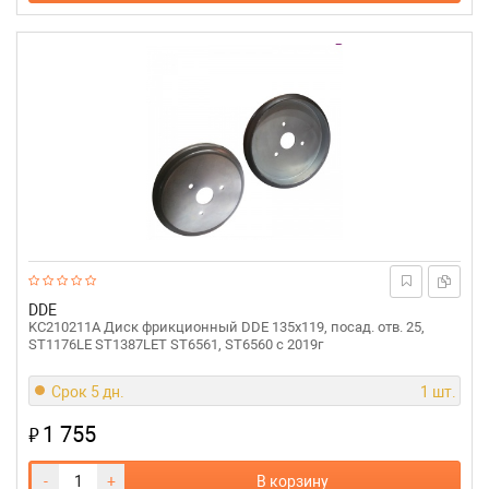
DDE
KC210211A Диск фрикционный DDE 135x119, посад. отв. 25,
ST1176LE ST1387LET ST6561, ST6560 c 2019г
Срок 5 дн.
1 шт.
1 755
₽
-
+
В корзину