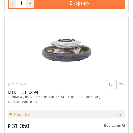
-
+
В корзину
MTD
7180494
7180494 Диск фрикционный MTD цена , описание,
характеристики
Срок 5 дн.
5 шт.
31 050
₽
Все цены