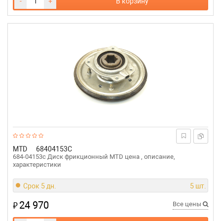
-
+
В корзину
MTD
68404153C
684-04153c Диск фрикционный MTD цена , описание,
характеристики
Срок 5 дн.
5 шт.
24 970
₽
Все цены