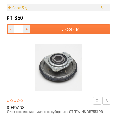
Срок 5 дн.
5 шт.
1 350
₽
-
+
В корзину
STERWINS
Диск сцепления в для снегоуборщика STERWINS DB7551DB