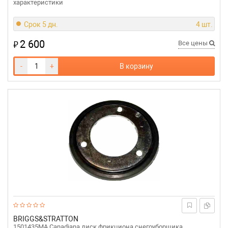
характеристики
Срок 5 дн.
4 шт.
2 600
₽
Все цены
-
+
В корзину
BRIGGS&STRATTON
1501435MA Canadiana диск фрикциона снегоуборщика