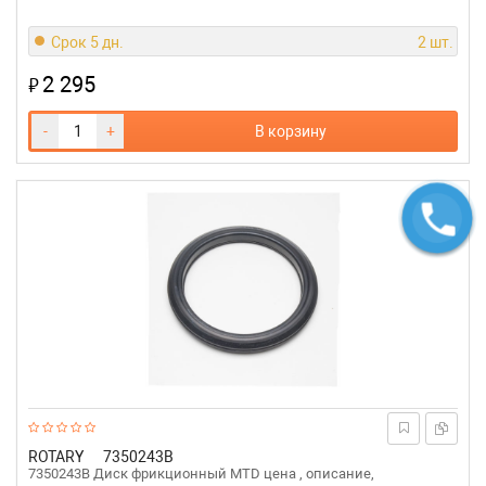
Срок 5 дн.
2 шт.
2 295
₽
-
+
В корзину
ROTARY
7350243B
7350243B Диск фрикционный MTD цена , описание,