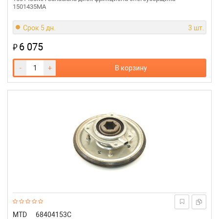
1501435MA
Срок 5 дн.
3 шт.
6 075
₽
-
+
В корзину
MTD
68404153C