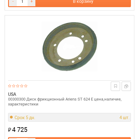
-
+
В корзину
USA
00300300 Диск фрикционный Ariens ST 624 E цена,наличие,
характеристики
Срок 5 дн.
4 шт.
4 725
₽