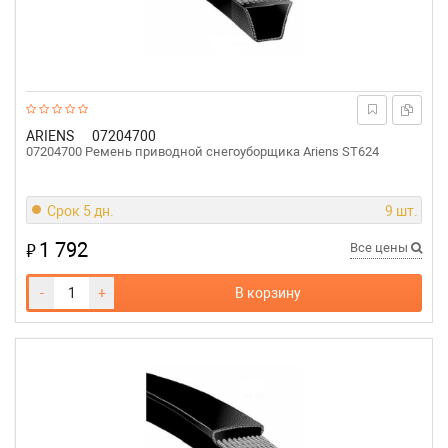
ARIENS
07204700
07204700 Ремень приводной снегоуборщика Ariens ST624
Срок 5 дн.
9 шт.
1 792
₽
Все цены
-
+
В корзину