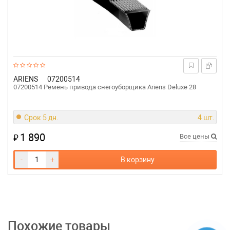
ARIENS
07200514
07200514 Ремень привода снегоуборщика Ariens Deluxe 28
Срок 5 дн.
4 шт.
1 890
₽
Все цены
-
+
В корзину
Похожие товары