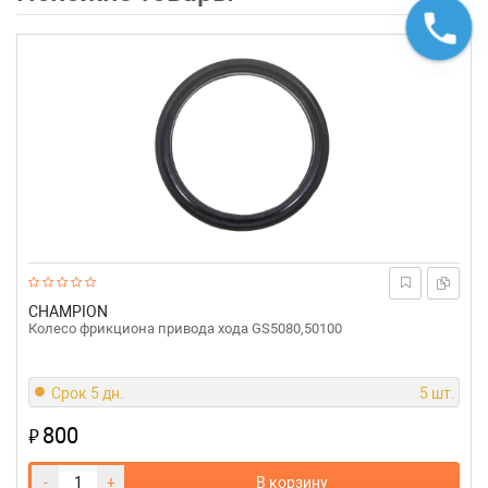
CHAMPION
Колесо фрикциона привода хода GS5080,50100
Срок 5 дн.
5 шт.
800
₽
-
+
В корзину