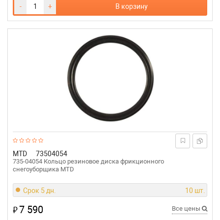
-
+
В корзину
MTD
73504054
735-04054 Кольцо резиновое диска фрикционного
снегоуборщика MTD
Срок 5 дн.
10 шт.
7 590
₽
Все цены