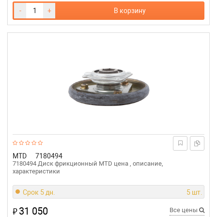
-
+
В корзину
MTD
7180494
7180494 Диск фрикционный MTD цена , описание,
характеристики
Срок 5 дн.
5 шт.
31 050
₽
Все цены