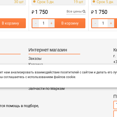
30 шт.
Срок 5 дн.
19 шт.
Срок 5 дн.
1 750
1 750
₽
₽
Все цены
В корзину
-
+
В корзину
-
+
Интернет магазин
К
г.
Заказы
+7
Корзина
za
Баланс
ет нам анализировать взаимодействие посетителей с сайтом и делать его лу
Каталог товаров
ы соглашаетесь с использованием файлов cookie.
Р
Каталог брендов
пн
Запчасти по Маркам
П
тся помощь в подборе,