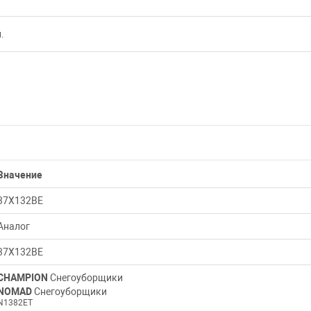
.
Значение
37Х132ВЕ
Аналог
37Х132ВЕ
CHAMPION
Снегоуборщики
NOMAD
Снегоуборщики
N1382ET