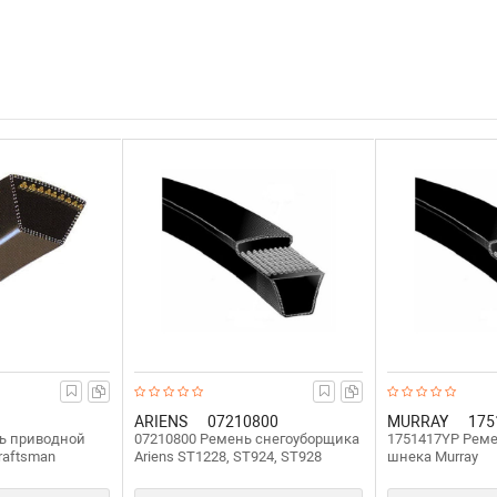
AIKEN
Снегоуборочная техника
MST 651 Q (150401008)
ARIENS
07210800
MURRAY
175
ь приводной
07210800 Ремень cнегоуборщика
1751417YP Рем
raftsman
Ariens ST1228, ST924, ST928
шнека Murray