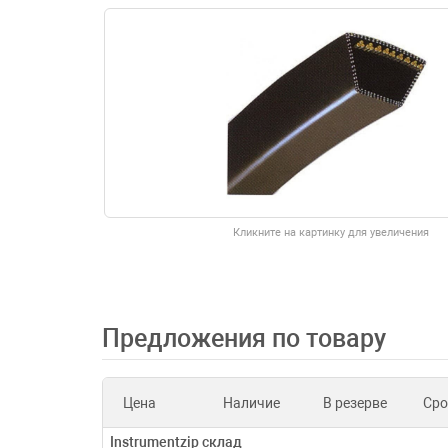
Кликните на картинку для увеличения
Предложения по товару
Цена
Наличие
В резерве
Сро
Instrumentzip склад