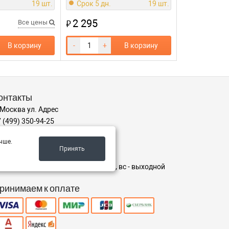
19 шт.
Срок 5 дн.
19 шт.
2 295
₽
Все цены
В корзину
-
+
В корзину
онтакты
 Москва ул. Адрес
 (499) 350-94-25
kaz@instrumentzip.ru
чше.
Принять
ежим работы
-пт с 9:00 до 18:00, сб 9:00 до 16:00, вс - выходной
ринимаем к оплате