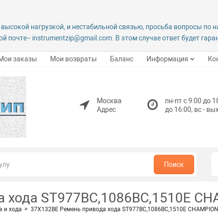
 высокой нагрузкой, и нестабильной связью, просьба вопросы по 
й почте-- instrumentzip@gmail.com. В этом случае ответ будет гар
Мои заказы
Мои возвраты
Баланс
Информация
Ко
Москва
пн-пт с 9:00 до 1
Адрес
до 16:00, вс - в
Поиск
а хода ST977ВС,1086ВС,1510Е C
 и хода
37Х132ВЕ Ремень привода хода ST977ВС,1086ВС,1510Е CHAMPIO